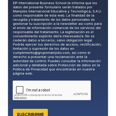
EIP International Business School te informa que los
í
datos del presente formulario serán tratados por
t
Mainjobs Internacional Educativa y Tecnológica, S.A.U.
i
como responsable de esta web. La finalidad de la
c
recogida y tratamiento de los datos personales es
gestionar tu suscripción a la newsletter así como para
a
el envío de información comercial de los servicios del
d
responsable del tratamiento. La legitimación es el
e
consentimiento explícito del/a interesado/a. No se
P
cederán datos a terceros, salvo obligación legal.
Podrás ejercer tus derechos de acceso, rectificación,
r
limitación y supresión de los datos en
i
cumplimiento@grupomainjobs.com
, así como el
v
derecho a presentar una reclamación ante la
a
autoridad de control. Puedes consultar la información
adicional y detallada sobre Protección de datos en la
c
Política de Privacidad que encontrarás en nuestra
i
página web.
d
a
d
*
SUSCRIBIRME