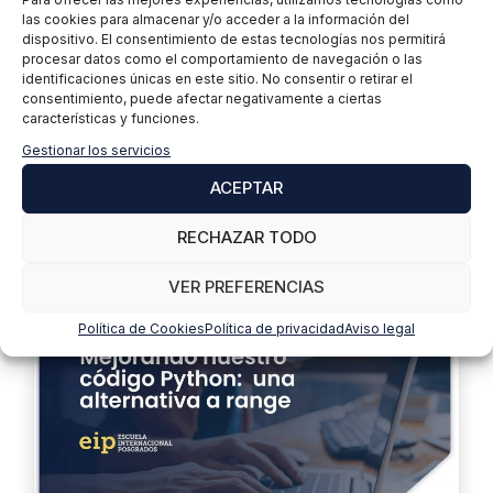
7 razones por las que deberías
las cookies para almacenar y/o acceder a la información del
usar Angular
dispositivo. El consentimiento de estas tecnologías nos permitirá
procesar datos como el comportamiento de navegación o las
identificaciones únicas en este sitio. No consentir o retirar el
consentimiento, puede afectar negativamente a ciertas
10 marzo, 2022
Desarrollo Web Fullstack
características y funciones.
Félix
Gestionar los servicios
Redes sociales, atención médica, comercio
ACEPTAR
electrónico, banca, estos son algunos ejemplos
de las aplicaciones web que usan a diario millones
RECHAZAR TODO
de personas por todo el …
Leer más
VER PREFERENCIAS
Política de Cookies
Política de privacidad
Aviso legal