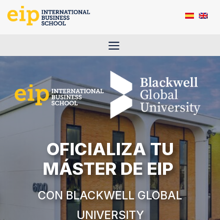
Saltar
al
contenido
Menú
OFICIALIZA TU
MÁSTER DE EIP
CON
BLACKWELL
GLOBAL
UNIVERSITY