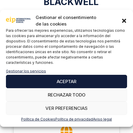
BLACKWELL
Gestionar el consentimiento
de las cookies
Para ofrecer las mejores experiencias, utilizamos tecnologías como
las cookies para almacenar y/o acceder a la información del
dispositivo. El consentimiento de estas tecnologías nos permitirá
Clases 100% online en español
procesar datos como el comportamiento de navegación o las
identificaciones únicas en este sitio. No consentir o retirar el
consentimiento, puede afectar negativamente a ciertas
características y funciones.
Gestionar los servicios
ACEPTAR
Título americano reconocido y apostillado
RECHAZAR TODO
por el Ministerio de Educación de España
VER PREFERENCIAS
Política de Cookies
Política de privacidad
Aviso legal