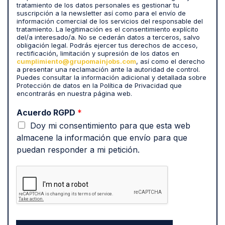
q
tratamiento de los datos personales es gestionar tu
suscripción a la newsletter así como para el envío de
u
información comercial de los servicios del responsable del
e
tratamiento. La legitimación es el consentimiento explícito
m
del/a interesado/a. No se cederán datos a terceros, salvo
i
obligación legal. Podrás ejercer tus derechos de acceso,
rectificación, limitación y supresión de los datos en
s
cumplimiento@grupomainjobs.com
, así como el derecho
d
a presentar una reclamación ante la autoridad de control.
a
Puedes consultar la información adicional y detallada sobre
t
Protección de datos en la Política de Privacidad que
encontrarás en nuestra página web.
o
s
Acuerdo RGPD
*
p
Doy mi consentimiento para que esta web
e
r
almacene la información que envío para que
s
puedan responder a mi petición.
o
n
a
l
e
s
s