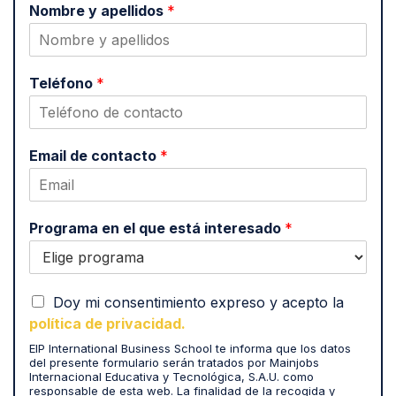
Nombre y apellidos
*
Teléfono
*
Email de contacto
*
Programa en el que está interesado
*
A
Doy mi consentimiento expreso y acepto la
c
política de privacidad.
e
EIP International Business School te informa que los datos
p
del presente formulario serán tratados por Mainjobs
t
Internacional Educativa y Tecnológica, S.A.U. como
o
responsable de esta web. La finalidad de la recogida y