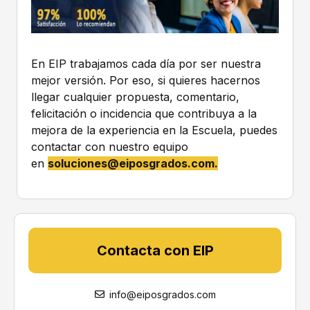
s
*
s
e
a
n
En EIP trabajamos cada día por ser nuestra
t
mejor versión. Por eso, si quieres hacernos
r
llegar cualquier propuesta, comentario,
a
t
felicitación o incidencia que contribuya a la
a
mejora de la experiencia en la Escuela, puedes
d
contactar con nuestro equipo
o
en
soluciones@eiposgrados.com
.
s
c
o
n
f
o
Contacta con EIP
r
m
e
a
info@eiposgrados.com
l