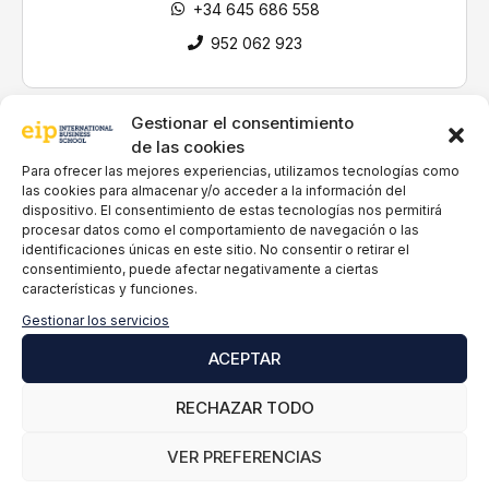
+34 645 686 558
a
p
952 062 923
o
l
í
Gestionar el consentimiento
t
de las cookies
i
c
Para ofrecer las mejores experiencias, utilizamos tecnologías como
a
las cookies para almacenar y/o acceder a la información del
Acceso garantizado
dispositivo. El consentimiento de estas tecnologías nos permitirá
d
a empresas
procesar datos como el comportamiento de navegación o las
e
identificaciones únicas en este sitio. No consentir o retirar el
p
consentimiento, puede afectar negativamente a ciertas
r
características y funciones.
i
Clases online
v
Gestionar los servicios
en directo
a
ACEPTAR
c
i
RECHAZAR TODO
d
a
Tutores
d
VER PREFERENCIAS
personales
*