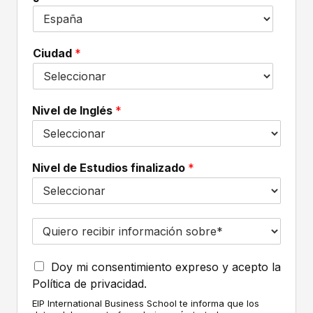
f
c
l
o
o
l
n
n
i
o
Ciudad
*
t
d
*
a
o
c
s
t
*
o
Nivel de Inglés
*
*
Nivel de Estudios finalizado
*
Q
u
i
A
e
Doy mi consentimiento expreso y acepto la
c
r
Política de privacidad.
e
o
EIP International Business School te informa que los
p
r