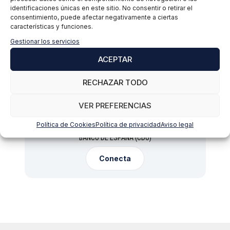
identificaciones únicas en este sitio. No consentir o retirar el
consentimiento, puede afectar negativamente a ciertas
Director de Cátedra
características y funciones.
Gestionar los servicios
ACEPTAR
RECHAZAR TODO
PREVIOUS
NEXT
VER PREFERENCIAS
Sergio Padilla
Política de Cookies
Política de privacidad
Aviso legal
BANCO DE ESPAÑA (CDO)
Conecta