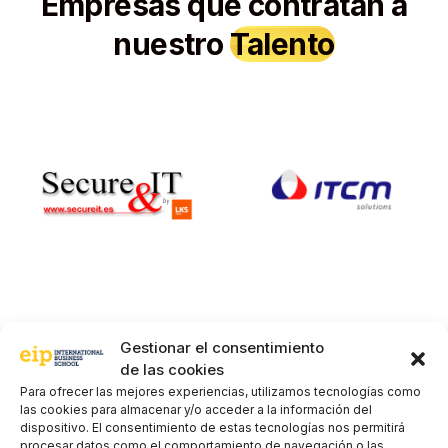
Empresas que contratan a
nuestro
Talento
Gestionar el consentimiento
de las cookies
Aprende de quienes trabajan
Para ofrecer las mejores experiencias, utilizamos tecnologías como
en el
sector
hoy
las cookies para almacenar y/o acceder a la información del
dispositivo. El consentimiento de estas tecnologías nos permitirá
procesar datos como el comportamiento de navegación o las