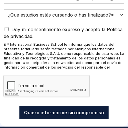
u
i
¿
e
Q
r
u
o
A
é
Doy mi consentimiento expreso y acepto la Política
r
c
e
e
de privacidad.
e
s
c
EIP International Business School te informa que los datos del
p
t
i
presente formulario serán tratados por Mainjobs Internacional
t
u
b
Educativa y Tecnológica, S.A.U. como responsable de esta web. La
o
d
i
finalidad de la recogida y tratamiento de los datos personales es
q
gestionar tu suscripción a la newsletter así como para el envío de
i
r
información comercial de los servicios del responsable del
u
o
i
tratamiento. La legitimación es el consentimiento explícito del/a
e
s
p
n
interesado/a. No se cederán datos a terceros, salvo obligación
m
e
o
f
legal. Podrás ejercer tus derechos de acceso, rectificación,
i
limitación y supresión de los datos en
s
l
o
cumplimiento@grupomainjobs.com, así como el derecho a
s
t
í
r
presentar una reclamación ante la autoridad de control. Puedes
d
á
t
m
consultar la información adicional y detallada sobre Protección de
a
s
i
a
datos en la Política de Privacidad que encontrarás en nuestra
t
página web.
c
c
c
Quiero informarme sin compromiso
o
u
a
i
s
r
*
ó
p
s
f
n