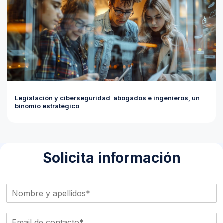
Legislación y ciberseguridad: abogados e ingenieros, un
binomio estratégico
Solicita información
N
o
m
E
b