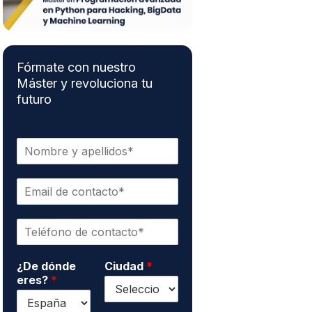
Fórmate con nuestro
Máster y revoluciona tu
futuro
N
o
m
E
b
m
r
a
e
T
i
y
e
l
a
l
d
p
¿De dónde
Ciudad
*
é
e
e
eres?
*
f
c
l
o
o
l
n
n
i