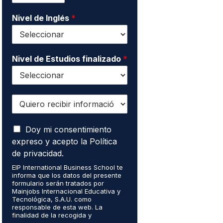
o
t
d
*
Nivel de Inglés
*
a
o
c
s
t
*
o
*
Nivel de Estudios finalizado
*
Q
u
i
A
e
Doy mi consentimiento
c
r
expreso y acepto la Política
e
o
de privacidad.
p
r
t
EIP International Business School te
e
informa que los datos del presente
o
c
formulario serán tratados por
q
i
Mainjobs Internacional Educativa y
u
b
Tecnológica, S.A.U. como
e
responsable de esta web. La
i
finalidad de la recogida y
m
r