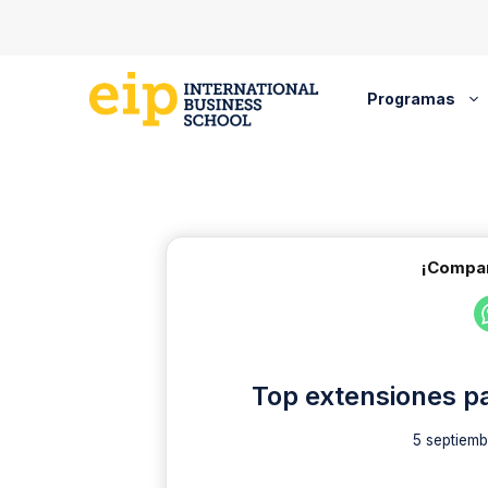
Saltar
al
contenido
Programas
¡Compar
Top extensiones p
5 septiemb