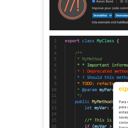
Para 
para 
estas
naveg
conse
funci