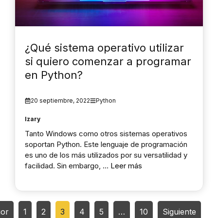
¿Qué sistema operativo utilizar
si quiero comenzar a programar
en Python?
20 septiembre, 2022
Python
Izary
Tanto Windows como otros sistemas operativos
soportan Python. Este lenguaje de programación
es uno de los más utilizados por su versatilidad y
facilidad. Sin embargo, …
Leer más
ior
1
2
3
4
5
…
10
Siguiente