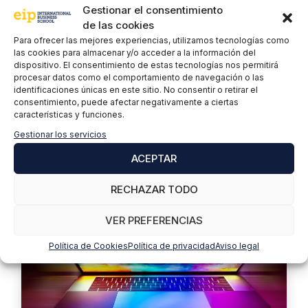
Gestionar el consentimiento
de las cookies
Con qué framework comenzar
Para ofrecer las mejores experiencias, utilizamos tecnologías como
las cookies para almacenar y/o acceder a la información del
en Javascript
dispositivo. El consentimiento de estas tecnologías nos permitirá
procesar datos como el comportamiento de navegación o las
identificaciones únicas en este sitio. No consentir o retirar el
22 septiembre, 2022
Desarrollo Web Fullstack
consentimiento, puede afectar negativamente a ciertas
características y funciones.
Izary
Gestionar los servicios
Angular es uno de los frameworks para comenzar
en JavaScript, pero no el único. Cuando vas a dar
ACEPTAR
tus primeros pasos en este lenguaje de …
Leer
más
RECHAZAR TODO
VER PREFERENCIAS
Política de Cookies
Política de privacidad
Aviso legal