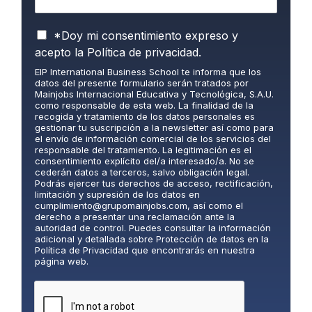
P
*Doy mi consentimiento expreso y
o
acepto la
Política de privacidad.
l
EIP International Business School te informa que los
í
datos del presente formulario serán tratados por
t
Mainjobs Internacional Educativa y Tecnológica, S.A.U.
i
como responsable de esta web. La finalidad de la
c
recogida y tratamiento de los datos personales es
gestionar tu suscripción a la newsletter así como para
a
el envío de información comercial de los servicios del
d
responsable del tratamiento. La legitimación es el
e
consentimiento explícito del/a interesado/a. No se
P
cederán datos a terceros, salvo obligación legal.
Podrás ejercer tus derechos de acceso, rectificación,
r
limitación y supresión de los datos en
i
cumplimiento@grupomainjobs.com
, así como el
v
derecho a presentar una reclamación ante la
a
autoridad de control. Puedes consultar la información
adicional y detallada sobre Protección de datos en la
c
Política de Privacidad que encontrarás en nuestra
i
página web.
d
a
d