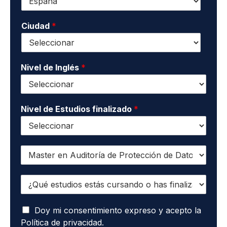
o
o
l
n
n
i
o
Ciudad
*
t
d
*
a
o
c
s
t
*
o
Nivel de Inglés
*
*
Nivel de Estudios finalizado
*
Q
u
i
¿
e
Q
r
u
o
A
é
Doy mi consentimiento expreso y acepto la
r
c
e
e
Política de privacidad.