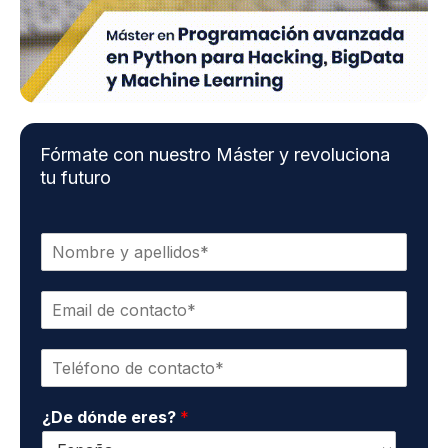
Fórmate con nuestro Máster y revoluciona
tu futuro
N
o
m
E
b
m
r
a
e
T
i
y
e
l
a
l
d
p
¿De dónde eres?
*
é
e
e
f
c
l