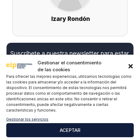
Izary Rondón
Suscríbete a nuestra newsletter para estar
al día de todas las novedades
Gestionar el consentimiento
de las cookies
Para ofrecer las mejores experiencias, utilizamos tecnologías como
Nombre y apellidos
*
las cookies para almacenar y/o acceder a la información del
dispositivo. El consentimiento de estas tecnologías nos permitirá
procesar datos como el comportamiento de navegación o las
identificaciones únicas en este sitio. No consentir o retirar el
consentimiento, puede afectar negativamente a ciertas
Correo electrónico
*
características y funciones.
Gestionar los servicios
ACEPTAR
P
*Doy mi consentimiento expreso y acepto la
o