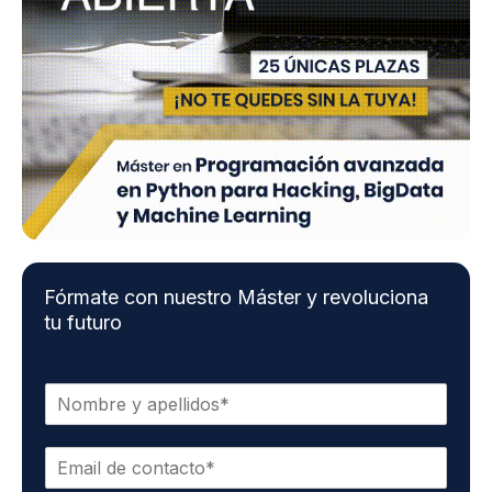
Fórmate con nuestro Máster y revoluciona
tu futuro
N
o
m
E
b
m
r