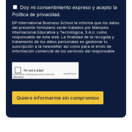
i
A
e
Doy mi consentimiento expreso y acepto la
c
r
Política de privacidad.
e
o
EIP International Business School te informa que los datos
p
r
del presente formulario serán tratados por Mainjobs
t
e
Internacional Educativa y Tecnológica, S.A.U. como
o
c
responsable de esta web. La finalidad de la recogida y
q
tratamiento de los datos personales es gestionar tu
i
suscripción a la newsletter así como para el envío de
u
b
información comercial de los servicios del responsable
e
i
del tratamiento. La legitimación es el consentimiento
m
r
explícito del/a interesado/a. No se cederán datos a
i
terceros, salvo obligación legal. Podrás ejercer tus
i
derechos de acceso, rectificación, limitación y supresión
s
n
de los datos en cumplimiento@grupomainjobs.com, así
d
f
como el derecho a presentar una reclamación ante la
a
o
autoridad de control. Puedes consultar la información
t
adicional y detallada sobre Protección de datos en la
r
Política de Privacidad que encontrarás en nuestra página
o
m
Quiero informarme sin compromiso
web.
s
a
p
c
e
i
r
ó
s
n
o
s