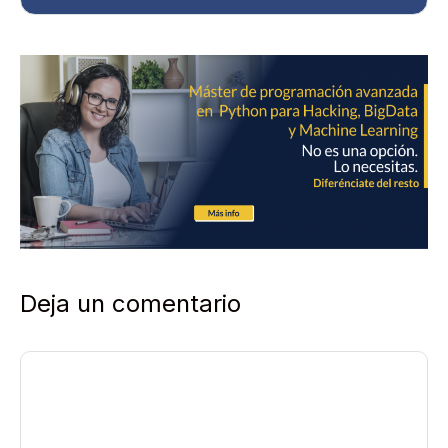
a
d
*
Deja un comentario
Comentario