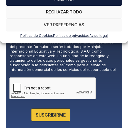
Correo electrónico
*
RECHAZAR TODO
VER PREFERENCIAS
P
*Doy mi consentimiento expreso y acepto la
o
Política de privacidad.
Política de Cookies
Política de privacidad
Aviso legal
l
EIP International Business School te informa que los datos
í
del presente formulario serán tratados por Mainjobs
t
Internacional Educativa y Tecnológica, S.A.U. como
i
responsable de esta web. La finalidad de la recogida y
c
tratamiento de los datos personales es gestionar tu
suscripción a la newsletter así como para el envío de
a
información comercial de los servicios del responsable del
d
tratamiento. La legitimación es el consentimiento explícito
e
del/a interesado/a. No se cederán datos a terceros, salvo
P
obligación legal. Podrás ejercer tus derechos de acceso,
rectificación, limitación y supresión de los datos en
r
cumplimiento@grupomainjobs.com
, así como el derecho a
i
presentar una reclamación ante la autoridad de control.
v
Puedes consultar la información adicional y detallada sobre
a
Protección de datos en la Política de Privacidad que
encontrarás en nuestra página web.
c
SUSCRIBIRME
i
d