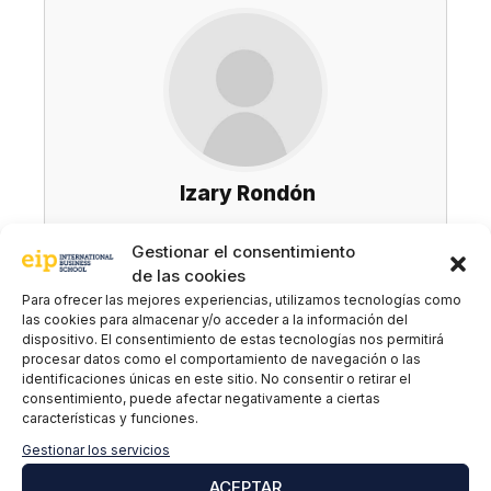
Izary Rondón
Gestionar el consentimiento
de las cookies
Para ofrecer las mejores experiencias, utilizamos tecnologías como
Suscríbete a nuestra newsletter para estar
las cookies para almacenar y/o acceder a la información del
al día de todas las novedades
dispositivo. El consentimiento de estas tecnologías nos permitirá
procesar datos como el comportamiento de navegación o las
identificaciones únicas en este sitio. No consentir o retirar el
consentimiento, puede afectar negativamente a ciertas
Nombre y apellidos
*
características y funciones.
Gestionar los servicios
ACEPTAR