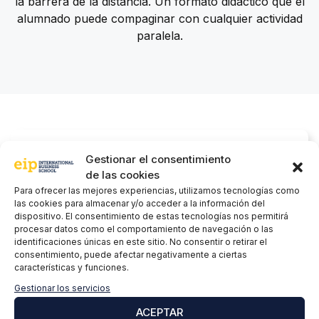
la barrera de la distancia. Un formato didáctico que el
alumnado puede compaginar con cualquier actividad
paralela.
Gestionar el consentimiento
Campus virtual EIP
de las cookies
Para ofrecer las mejores experiencias, utilizamos tecnologías como
las cookies para almacenar y/o acceder a la información del
Accede al entorno de aprendizaje desde
dispositivo. El consentimiento de estas tecnologías nos permitirá
cualquier
dispositivo
con conexión a internet, de
procesar datos como el comportamiento de navegación o las
forma
flexible e intuitiva
:
identificaciones únicas en este sitio. No consentir o retirar el
consentimiento, puede afectar negativamente a ciertas
características y funciones.
Fórmate gracias a una
gran variedad de
recursos de aprendizaje
: clases en directo,
Gestionar los servicios
casos prácticos, recursos multimedia
ACEPTAR