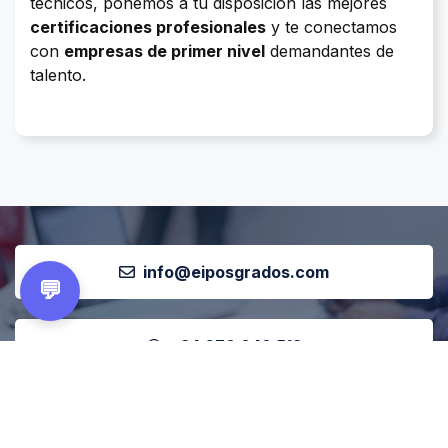
técnicos, ponemos a tu disposición las mejores
certificaciones profesionales
y te conectamos
con
empresas de primer nivel
demandantes de
talento.
info@eiposgrados.com
💬
+34 678 848 513
+34 900 812 816