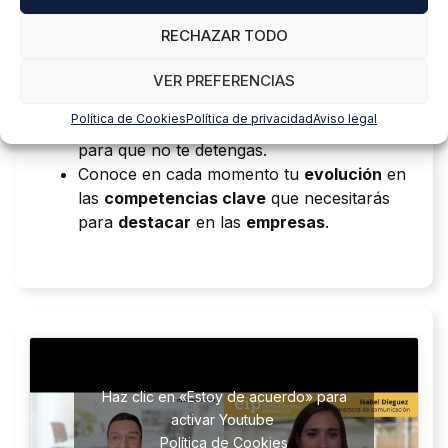
interactivos….
Conecta
con tus compañeros/as y
RECHAZAR TODO
docentes en
tiempo real
, donde estés y
cuando quieras.
VER PREFERENCIAS
Crece aprendiendo
, de la mano
Política de Cookies
Política de privacidad
Aviso legal
de
docentes expertos/as
que te apoyarán
para que no te detengas.
Conoce en cada momento tu
evolución
en
las
competencias clave
que necesitarás
para
destacar
en las
empresas
.
Haz clic en «Estoy de acuerdo» para
activar Youtube
Política de Cookies