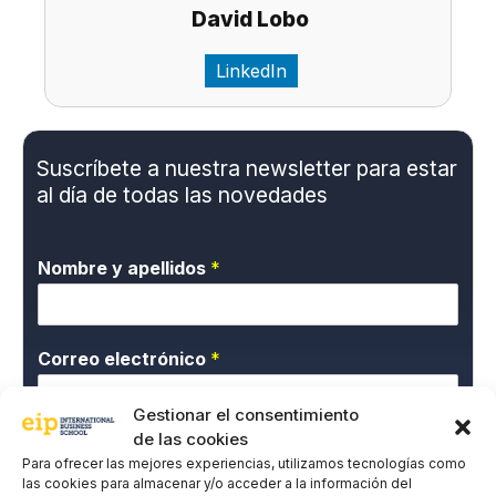
David Lobo
LinkedIn
Suscríbete a nuestra newsletter para estar
al día de todas las novedades
Nombre y apellidos
*
Correo electrónico
*
Gestionar el consentimiento
de las cookies
P
*Doy mi consentimiento expreso y acepto la
Para ofrecer las mejores experiencias, utilizamos tecnologías como
o
Política de privacidad.
las cookies para almacenar y/o acceder a la información del
l