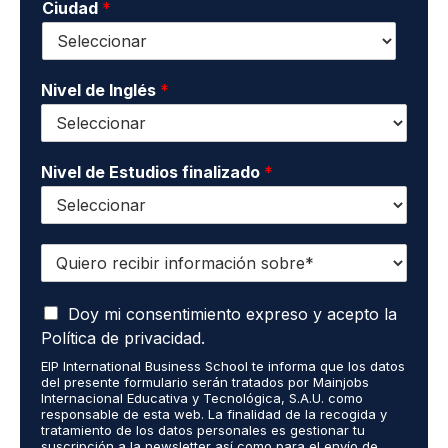
o
Ciudad
*
t
d
*
a
o
c
s
t
*
o
Nivel de Inglés
*
*
Nivel de Estudios finalizado
*
Q
u
i
A
e
Doy mi consentimiento expreso y acepto la
c
r
Política de privacidad.
e
o
EIP International Business School te informa que los datos
p
r
del presente formulario serán tratados por Mainjobs
t
e
Internacional Educativa y Tecnológica, S.A.U. como
o
c
responsable de esta web. La finalidad de la recogida y
q
tratamiento de los datos personales es gestionar tu
i
suscripción a la newsletter así como para el envío de