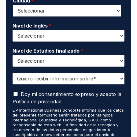
o
Ciudad
*
t
d
*
a
o
c
s
t
*
o
Nivel de Inglés
*
*
Nivel de Estudios finalizado
*
Q
u
i
A
e
Doy mi consentimiento expreso y acepto la
c
r
Política de privacidad.
e
o
EIP International Business School te informa que los datos
p
r
del presente formulario serán tratados por Mainjobs
t
e
Internacional Educativa y Tecnológica, S.A.U. como
o
c
responsable de esta web. La finalidad de la recogida y
q
tratamiento de los datos personales es gestionar tu
i
suscripción a la newsletter así como para el envío de
u
b