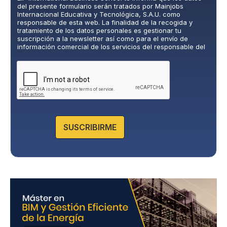
í
del presente formulario serán tratados por Mainjobs
t
Internacional Educativa y Tecnológica, S.A.U. como
i
responsable de esta web. La finalidad de la recogida y
c
tratamiento de los datos personales es gestionar tu
suscripción a la newsletter así como para el envío de
a
información comercial de los servicios del responsable del
d
tratamiento. La legitimación es el consentimiento explícito
e
del/a interesado/a. No se cederán datos a terceros, salvo
P
obligación legal. Podrás ejercer tus derechos de acceso,
rectificación, limitación y supresión de los datos en
r
cumplimiento@grupomainjobs.com
, así como el derecho a
i
presentar una reclamación ante la autoridad de control.
v
Puedes consultar la información adicional y detallada sobre
a
Protección de datos en la Política de Privacidad que
encontrarás en nuestra página web.
c
SUSCRIBIRME
i
d
a
d
*