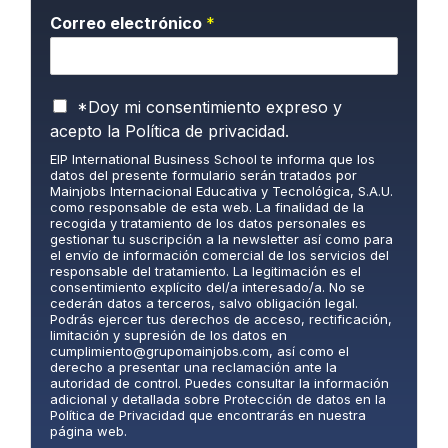
Correo electrónico
*
P
*Doy mi consentimiento expreso y
o
acepto la
Política de privacidad.
l
EIP International Business School te informa que los
í
datos del presente formulario serán tratados por
t
Mainjobs Internacional Educativa y Tecnológica, S.A.U.
i
como responsable de esta web. La finalidad de la
c
recogida y tratamiento de los datos personales es
gestionar tu suscripción a la newsletter así como para
a
el envío de información comercial de los servicios del
d
responsable del tratamiento. La legitimación es el
e
consentimiento explícito del/a interesado/a. No se
P
cederán datos a terceros, salvo obligación legal.
Podrás ejercer tus derechos de acceso, rectificación,
r
limitación y supresión de los datos en
i
cumplimiento@grupomainjobs.com
, así como el
v
derecho a presentar una reclamación ante la
a
autoridad de control. Puedes consultar la información
adicional y detallada sobre Protección de datos en la
c
Política de Privacidad que encontrarás en nuestra
i
página web.
d