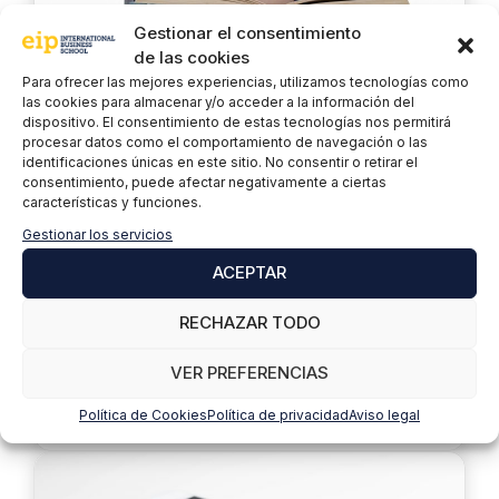
Gestionar el consentimiento
de las cookies
Para ofrecer las mejores experiencias, utilizamos tecnologías como
las cookies para almacenar y/o acceder a la información del
dispositivo. El consentimiento de estas tecnologías nos permitirá
procesar datos como el comportamiento de navegación o las
El programador más joven de
identificaciones únicas en este sitio. No consentir o retirar el
Python tiene sólo 7 años
consentimiento, puede afectar negativamente a ciertas
características y funciones.
Gestionar los servicios
17 febrero, 2021
Python
ACEPTAR
María José
Te contamos la historia del programador más
RECHAZAR TODO
joven de Python, un chico de tan sólo 7 años, que
cuenta con 5 diplomas en Python y ha entrado en
VER PREFERENCIAS
el libro Guinnes de los Récords.
Política de Cookies
Política de privacidad
Aviso legal