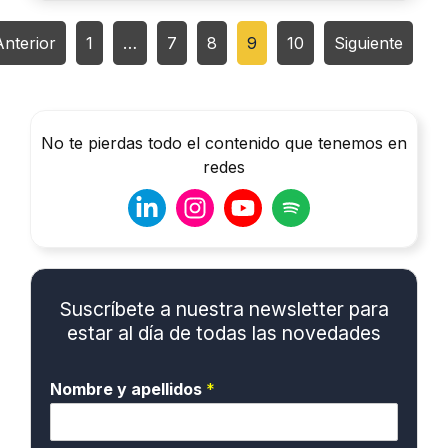
Anterior
1
…
7
8
9
10
Siguiente
No te pierdas todo el contenido que tenemos en
redes
Suscríbete a nuestra newsletter para
estar al día de todas las novedades
Nombre y apellidos
*