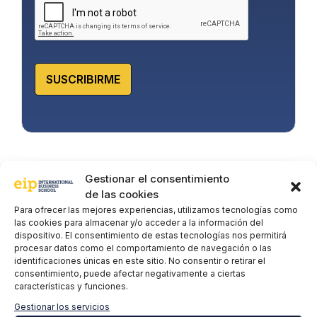
d
*
SUSCRIBIRME
Gestionar el consentimiento
Hemos hablado sobre…
de las cookies
Para ofrecer las mejores experiencias, utilizamos tecnologías como
¿Cómo integrar Python en una web html?
las cookies para almacenar y/o acceder a la información del
dispositivo. El consentimiento de estas tecnologías nos permitirá
El juego de la silla con Python
procesar datos como el comportamiento de navegación o las
identificaciones únicas en este sitio. No consentir o retirar el
consentimiento, puede afectar negativamente a ciertas
Mantenerse fit en Navidad: Quema las calorías
características y funciones.
extra con este algoritmo en Python
Gestionar los servicios