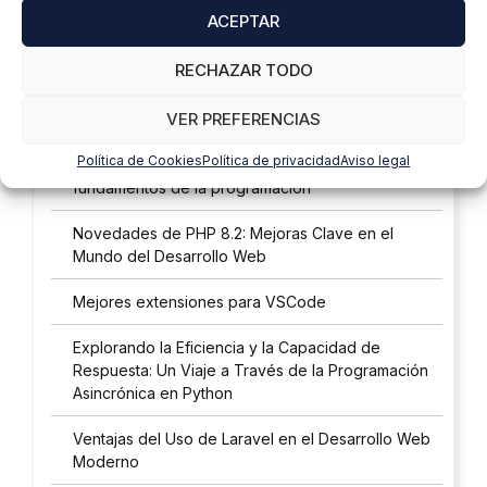
Las IA en el front end: el futuro de la interfaz de
ACEPTAR
usuario
RECHAZAR TODO
Inteligencia artificial (IA): 6 formas en las que se
convierte en aliado para el programador Fullstack
VER PREFERENCIAS
del futuro
Política de Cookies
Política de privacidad
Aviso legal
La lógica de programación y su relación con los
fundamentos de la programación
Novedades de PHP 8.2: Mejoras Clave en el
Mundo del Desarrollo Web
Mejores extensiones para VSCode
Explorando la Eficiencia y la Capacidad de
Respuesta: Un Viaje a Través de la Programación
Asincrónica en Python
Ventajas del Uso de Laravel en el Desarrollo Web
Moderno