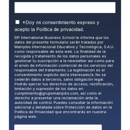
P
*Doy mi consentimiento expreso y
o
acepto la
Política de privacidad.
l
EIP International Business School te informa que los
í
datos del presente formulario serán tratados por
t
Mainjobs Internacional Educativa y Tecnológica, S.A.U.
i
como responsable de esta web. La finalidad de la
c
recogida y tratamiento de los datos personales es
gestionar tu suscripción a la newsletter así como para
a
el envío de información comercial de los servicios del
d
responsable del tratamiento. La legitimación es el
e
consentimiento explícito del/a interesado/a. No se
P
cederán datos a terceros, salvo obligación legal.
Podrás ejercer tus derechos de acceso, rectificación,
r
limitación y supresión de los datos en
i
cumplimiento@grupomainjobs.com
, así como el
v
derecho a presentar una reclamación ante la
a
autoridad de control. Puedes consultar la información
adicional y detallada sobre Protección de datos en la
c
Política de Privacidad que encontrarás en nuestra
i
página web.
d
a