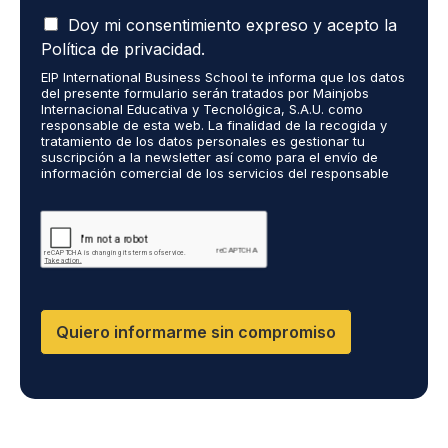
i
A
e
Doy mi consentimiento expreso y acepto la
c
r
Política de privacidad.
e
o
EIP International Business School te informa que los datos
p
r
del presente formulario serán tratados por Mainjobs
t
e
Internacional Educativa y Tecnológica, S.A.U. como
o
c
responsable de esta web. La finalidad de la recogida y
q
tratamiento de los datos personales es gestionar tu
i
suscripción a la newsletter así como para el envío de
u
b
información comercial de los servicios del responsable
e
i
del tratamiento. La legitimación es el consentimiento
m
r
explícito del/a interesado/a. No se cederán datos a
i
terceros, salvo obligación legal. Podrás ejercer tus
i
derechos de acceso, rectificación, limitación y supresión
s
n
de los datos en cumplimiento@grupomainjobs.com, así
d
f
como el derecho a presentar una reclamación ante la
a
o
autoridad de control. Puedes consultar la información
t
adicional y detallada sobre Protección de datos en la
r
Política de Privacidad que encontrarás en nuestra página
o
m
Quiero informarme sin compromiso
web.
s
a
p
c
e
i
r
ó
s
n
o
s