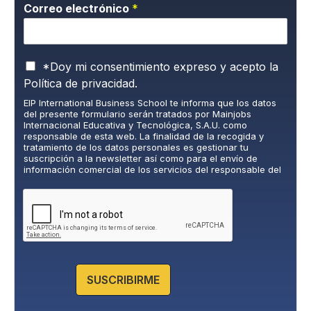
Correo electrónico
*
P
*Doy mi consentimiento expreso y acepto la
o
Política de privacidad.
l
EIP International Business School te informa que los datos
í
del presente formulario serán tratados por Mainjobs
t
Internacional Educativa y Tecnológica, S.A.U. como
i
responsable de esta web. La finalidad de la recogida y
c
tratamiento de los datos personales es gestionar tu
suscripción a la newsletter así como para el envío de
a
información comercial de los servicios del responsable del
d
tratamiento. La legitimación es el consentimiento explícito
e
del/a interesado/a. No se cederán datos a terceros, salvo
P
obligación legal. Podrás ejercer tus derechos de acceso,
rectificación, limitación y supresión de los datos en
r
cumplimiento@grupomainjobs.com
, así como el derecho a
i
presentar una reclamación ante la autoridad de control.
v
Puedes consultar la información adicional y detallada sobre
a
Protección de datos en la Política de Privacidad que
encontrarás en nuestra página web.
c
SUSCRIBIRME
i
d