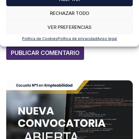
datos en
cumplimiento@grupomainjobs.com
, así como el
derecho a presentar una reclamación ante la autoridad de
control. Puedes consultar la información adicional y detallada
RECHAZAR TODO
sobre Protección de datos en la Política de Privacidad que
encontrarás en nuestra página web.
VER PREFERENCIAS
He leído y acepto la
Política de privacidad
*
Política de Cookies
Política de privacidad
Aviso legal