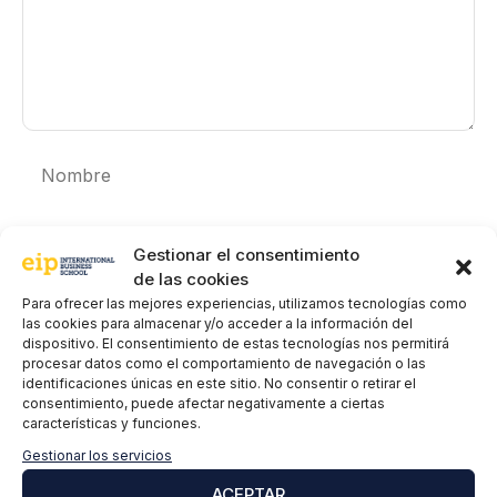
Nombre
Correo
electrónico
Gestionar el consentimiento
de las cookies
EIP International Business School te informa que los datos del
Para ofrecer las mejores experiencias, utilizamos tecnologías como
presente formulario serán tratados por Mainjobs Internacional
las cookies para almacenar y/o acceder a la información del
Educativa y Tecnológica, S.A.U. como responsable de esta web.
dispositivo. El consentimiento de estas tecnologías nos permitirá
La finalidad de la recogida y tratamiento de los datos
procesar datos como el comportamiento de navegación o las
personales es gestionar tu suscripción a la newsletter así como
identificaciones únicas en este sitio. No consentir o retirar el
para el envío de información comercial de los servicios del
consentimiento, puede afectar negativamente a ciertas
responsable del tratamiento. La legitimación es el
características y funciones.
consentimiento explícito del/a interesado/a. No se cederán
datos a terceros, salvo obligación legal. Podrás ejercer tus
Gestionar los servicios
derechos de acceso, rectificación, limitación y supresión de los
ACEPTAR