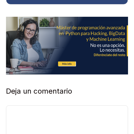
a
d
*
Deja un comentario
Comentario