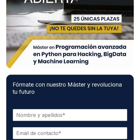
Fórmate con nuestro Máster y revoluciona
tu futuro
N
o
m
E
b
m
r