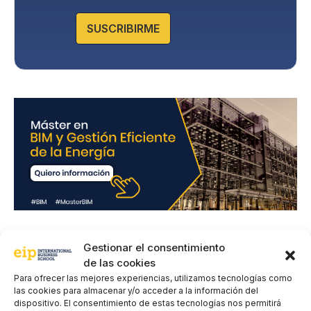
a
Protección de datos en la Política de Privacidad que
encontrarás en nuestra página web.
c
SUSCRIBIRME
i
d
a
d
*
Deja un comentario
Gestionar el consentimiento
de las cookies
Para ofrecer las mejores experiencias, utilizamos tecnologías como
Comentario
las cookies para almacenar y/o acceder a la información del
dispositivo. El consentimiento de estas tecnologías nos permitirá