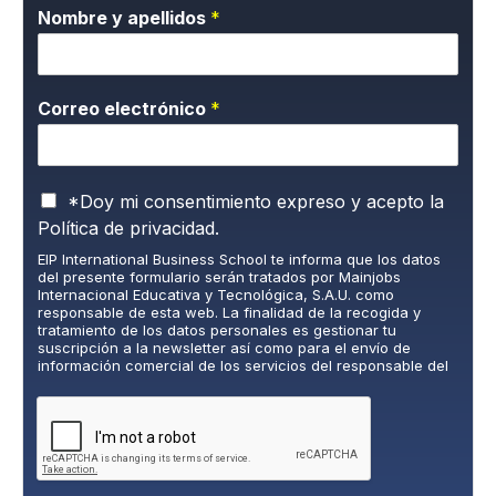
Nombre y apellidos
*
Correo electrónico
*
P
*Doy mi consentimiento expreso y acepto la
o
Política de privacidad.
l
EIP International Business School te informa que los datos
í
del presente formulario serán tratados por Mainjobs
t
Internacional Educativa y Tecnológica, S.A.U. como
i
responsable de esta web. La finalidad de la recogida y
c
tratamiento de los datos personales es gestionar tu
suscripción a la newsletter así como para el envío de
a
información comercial de los servicios del responsable del
d
tratamiento. La legitimación es el consentimiento explícito
e
del/a interesado/a. No se cederán datos a terceros, salvo
P
obligación legal. Podrás ejercer tus derechos de acceso,
rectificación, limitación y supresión de los datos en
r
cumplimiento@grupomainjobs.com
, así como el derecho a
i
presentar una reclamación ante la autoridad de control.
v
Puedes consultar la información adicional y detallada sobre