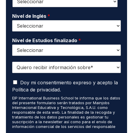
c
s
t
*
o
Nivel de Inglés
*
*
Nivel de Estudios finalizado
*
Q
u
i
A
e
Doy mi consentimiento expreso y acepto la
c
r
Política de privacidad.
e
o
EIP International Business School te informa que los datos
p
r
del presente formulario serán tratados por Mainjobs
t
e
Internacional Educativa y Tecnológica, S.A.U. como
o
c
responsable de esta web. La finalidad de la recogida y
q
tratamiento de los datos personales es gestionar tu
i
suscripción a la newsletter así como para el envío de
u
b
información comercial de los servicios del responsable
e
i
del tratamiento. La legitimación es el consentimiento