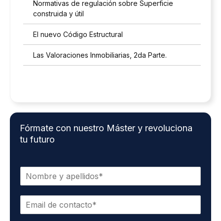
Normativas de regulación sobre Superficie
construida y útil
El nuevo Código Estructural
Las Valoraciones Inmobiliarias, 2da Parte.
Fórmate con nuestro Máster y revoluciona
tu futuro
N
o
m
E
b
m
r
a
e