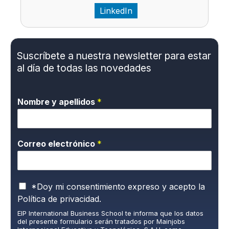
LinkedIn
Suscríbete a nuestra newsletter para estar
al día de todas las novedades
Nombre y apellidos
*
Correo electrónico
*
P
*Doy mi consentimiento expreso y acepto la
o
Política de privacidad.
l
EIP International Business School te informa que los datos
í
del presente formulario serán tratados por Mainjobs
t