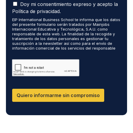
A
e
Doy mi consentimiento expreso y acepto la
c
r
Política de privacidad.
e
o
EIP International Business School te informa que los datos
p
r
del presente formulario serán tratados por Mainjobs
t
e
Internacional Educativa y Tecnológica, S.A.U. como
o
c
responsable de esta web. La finalidad de la recogida y
q
tratamiento de los datos personales es gestionar tu
i
suscripción a la newsletter así como para el envío de
u
b
información comercial de los servicios del responsable
e
i
del tratamiento. La legitimación es el consentimiento
m
r
explícito del/a interesado/a. No se cederán datos a
i
terceros, salvo obligación legal. Podrás ejercer tus
i
derechos de acceso, rectificación, limitación y supresión
s
n
de los datos en cumplimiento@grupomainjobs.com, así
d
f
como el derecho a presentar una reclamación ante la
a
o
autoridad de control. Puedes consultar la información
t
adicional y detallada sobre Protección de datos en la
r
Política de Privacidad que encontrarás en nuestra página
o
m
Quiero informarme sin compromiso
web.
s
a
p
c
e
i
r
ó
s
n
o
s