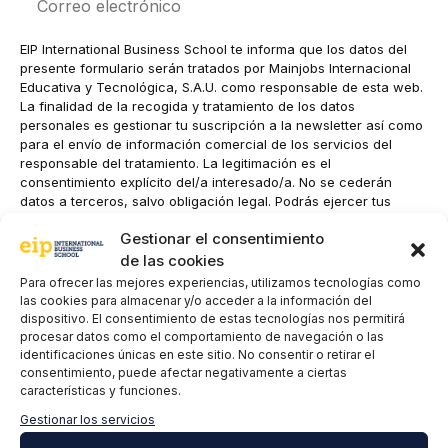
electrónico
EIP International Business School te informa que los datos del
presente formulario serán tratados por Mainjobs Internacional
Educativa y Tecnológica, S.A.U. como responsable de esta web.
La finalidad de la recogida y tratamiento de los datos
personales es gestionar tu suscripción a la newsletter así como
para el envío de información comercial de los servicios del
responsable del tratamiento. La legitimación es el
consentimiento explícito del/a interesado/a. No se cederán
datos a terceros, salvo obligación legal. Podrás ejercer tus
derechos de acceso, rectificación, limitación y supresión de los
Gestionar el consentimiento
datos en
cumplimiento@grupomainjobs.com
, así como el
derecho a presentar una reclamación ante la autoridad de
de las cookies
control. Puedes consultar la información adicional y detallada
Para ofrecer las mejores experiencias, utilizamos tecnologías como
sobre Protección de datos en la Política de Privacidad que
las cookies para almacenar y/o acceder a la información del
encontrarás en nuestra página web.
dispositivo. El consentimiento de estas tecnologías nos permitirá
procesar datos como el comportamiento de navegación o las
He leído y acepto la
Política de privacidad
*
identificaciones únicas en este sitio. No consentir o retirar el
consentimiento, puede afectar negativamente a ciertas
características y funciones.
Gestionar los servicios