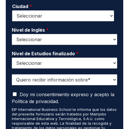
n
n
i
o
Ciudad
*
t
d
*
a
o
c
s
t
*
o
Nivel de Inglés
*
*
Nivel de Estudios finalizado
*
Q
u
i
A
e
Doy mi consentimiento expreso y acepto la
c
r
Política de privacidad.
e
o
EIP International Business School te informa que los datos
p
r
del presente formulario serán tratados por Mainjobs
t
e
Internacional Educativa y Tecnológica, S.A.U. como
o
c
responsable de esta web. La finalidad de la recogida y
q
tratamiento de los datos personales es gestionar tu
i