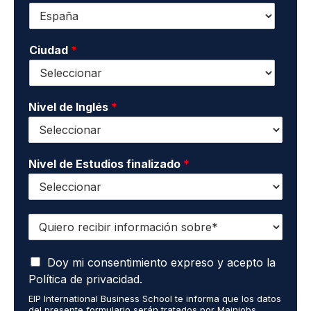
f
c
l
o
o
l
n
n
i
o
Ciudad
*
t
d
*
a
o
c
s
t
*
o
Nivel de Inglés
*
*
Nivel de Estudios finalizado
*
Q
u
i
A
e
Doy mi consentimiento expreso y acepto la
c
r
Política de privacidad.
e
o
EIP International Business School te informa que los datos
p
r
del presente formulario serán tratados por Mainjobs