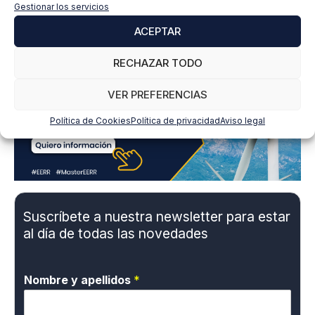
i
Gestionar los servicios
d
a
ACEPTAR
d
*
RECHAZAR TODO
VER PREFERENCIAS
Política de Cookies
Política de privacidad
Aviso legal
Suscríbete a nuestra newsletter para estar
al día de todas las novedades
Nombre y apellidos
*