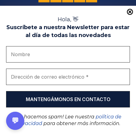
o
l
í
t
Hola, 👋
i
Suscríbete a nuestra Newsletter para estar
c
al día de todas las novedades
a
d
e
p
r
i
v
a
Partners educativos
c
i
d
a
d
*
¡No hacemos spam! Lee nuestra
política de
💬
privacidad
para obtener más información.