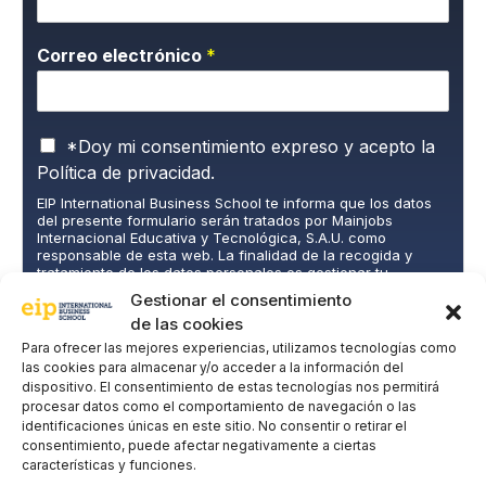
Correo electrónico
*
P
*Doy mi consentimiento expreso y acepto la
o
Política de privacidad.
l
EIP International Business School te informa que los datos
í
del presente formulario serán tratados por Mainjobs
t
Internacional Educativa y Tecnológica, S.A.U. como
i
responsable de esta web. La finalidad de la recogida y
c
tratamiento de los datos personales es gestionar tu
suscripción a la newsletter así como para el envío de
a
Gestionar el consentimiento
información comercial de los servicios del responsable del
d
de las cookies
tratamiento. La legitimación es el consentimiento explícito
e
del/a interesado/a. No se cederán datos a terceros, salvo
Para ofrecer las mejores experiencias, utilizamos tecnologías como
P
obligación legal. Podrás ejercer tus derechos de acceso,
las cookies para almacenar y/o acceder a la información del
rectificación, limitación y supresión de los datos en
r
dispositivo. El consentimiento de estas tecnologías nos permitirá
cumplimiento@grupomainjobs.com
, así como el derecho a
i
procesar datos como el comportamiento de navegación o las
presentar una reclamación ante la autoridad de control.
v
identificaciones únicas en este sitio. No consentir o retirar el
Puedes consultar la información adicional y detallada sobre
a
Protección de datos en la Política de Privacidad que
consentimiento, puede afectar negativamente a ciertas
encontrarás en nuestra página web.
características y funciones.
c
SUSCRIBIRME