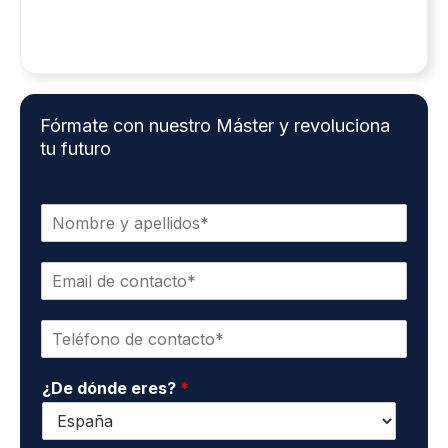
Fórmate con nuestro Máster y revoluciona
tu futuro
N
o
m
E
b
m
r
a
e
T
i
y
e
l
a
l
d
p
¿De dónde eres?
*
é
e
e
f
c
l
o
o
l