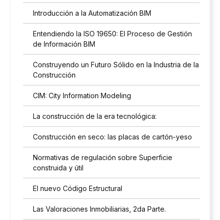
a
Introducción a la Automatización BIM
p
o
Entendiendo la ISO 19650: El Proceso de Gestión
l
í
de Información BIM
t
i
Construyendo un Futuro Sólido en la Industria de la
c
Construcción
a
d
CIM: City Information Modeling
e
p
La construcción de la era tecnológica:
r
i
Construcción en seco: las placas de cartón-yeso
v
a
Normativas de regulación sobre Superficie
c
construida y útil
i
d
El nuevo Código Estructural
a
d
Las Valoraciones Inmobiliarias, 2da Parte.
*