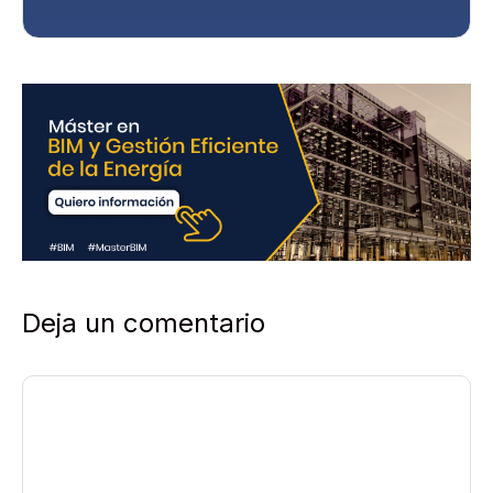
d
a
d
*
Deja un comentario
Comentario