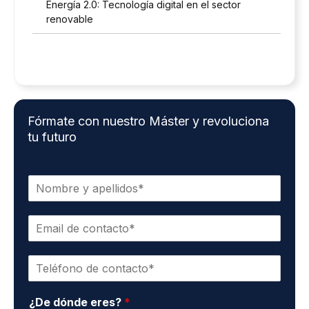
Energía 2.0: Tecnología digital en el sector
renovable
Fórmate con nuestro Máster y revoluciona
tu futuro
N
o
m
E
b
m
r
a
e
T
i
y
e
l
a
l
d
p
¿De dónde eres?
*
é
e
e