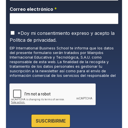
Correo electrónico
*
P
*Doy mi consentimiento expreso y acepto la
o
Política de privacidad.
l
EIP International Business School te informa que los datos
í
del presente formulario serán tratados por Mainjobs
t
Internacional Educativa y Tecnológica, S.A.U. como
i
responsable de esta web. La finalidad de la recogida y
c
tratamiento de los datos personales es gestionar tu
suscripción a la newsletter así como para el envío de
a
información comercial de los servicios del responsable del
d
tratamiento. La legitimación es el consentimiento explícito
e
del/a interesado/a. No se cederán datos a terceros, salvo
P
obligación legal. Podrás ejercer tus derechos de acceso,
rectificación, limitación y supresión de los datos en
r
cumplimiento@grupomainjobs.com
, así como el derecho a
i
presentar una reclamación ante la autoridad de control.
v
Puedes consultar la información adicional y detallada sobre
a
Protección de datos en la Política de Privacidad que
encontrarás en nuestra página web.
c
SUSCRIBIRME
i