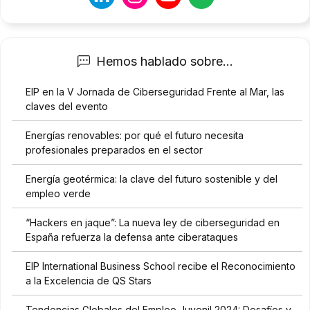
s
f
s
i
e
n
a
a
n
l
Hemos hablado sobre...
t
i
r
z
EIP en la V Jornada de Ciberseguridad Frente al Mar, las
a
a
claves del evento
t
d
a
o
Energías renovables: por qué el futuro necesita
d
?
profesionales preparados en el sector
o
B
s
I
Energía geotérmica: la clave del futuro sostenible y del
c
M
empleo verde
o
y
n
E
“Hackers en jaque”: La nueva ley de ciberseguridad en
f
E
o
España refuerza la defensa ante ciberataques
R
r
R
m
*
EIP International Business School recibe el Reconocimiento
e
a la Excelencia de QS Stars
a
l
Tendencias Globales del Empleo Juvenil 2024: Desafíos y