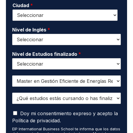
i
o
Ciudad
*
t
d
*
a
o
c
s
t
*
o
Nivel de Inglés
*
*
Nivel de Estudios finalizado
*
Q
u
i
¿
e
Q
r
u
o
A
é
Doy mi consentimiento expreso y acepto la
r
c
e
e
Política de privacidad.
e
s
c
EIP International Business School te informa que los datos
p
t
i