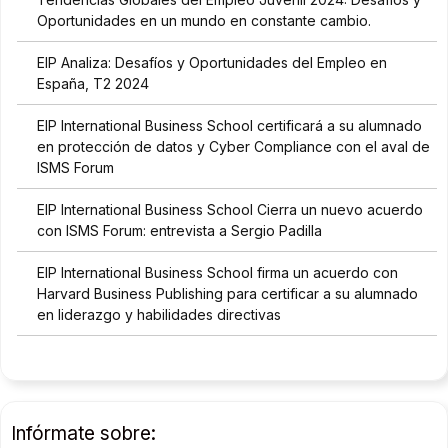
a
Oportunidades en un mundo en constante cambio.
p
o
EIP Analiza: Desafíos y Oportunidades del Empleo en
l
España, T2 2024
í
t
EIP International Business School certificará a su alumnado
i
en protección de datos y Cyber Compliance con el aval de
c
ISMS Forum
a
d
EIP International Business School Cierra un nuevo acuerdo
e
con ISMS Forum: entrevista a Sergio Padilla
p
r
EIP International Business School firma un acuerdo con
i
Harvard Business Publishing para certificar a su alumnado
v
a
en liderazgo y habilidades directivas
c
i
d
a
d
Infórmate sobre:
*