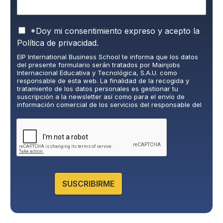
P
*Doy mi consentimiento expreso y acepto la
o
Política de privacidad.
l
EIP International Business School te informa que los datos
í
del presente formulario serán tratados por Mainjobs
t
Internacional Educativa y Tecnológica, S.A.U. como
i
responsable de esta web. La finalidad de la recogida y
c
tratamiento de los datos personales es gestionar tu
suscripción a la newsletter así como para el envío de
a
información comercial de los servicios del responsable del
d
tratamiento. La legitimación es el consentimiento explícito
e
del/a interesado/a. No se cederán datos a terceros, salvo
P
obligación legal. Podrás ejercer tus derechos de acceso,
rectificación, limitación y supresión de los datos en
r
cumplimiento@grupomainjobs.com
, así como el derecho a
i
presentar una reclamación ante la autoridad de control.
v
Puedes consultar la información adicional y detallada sobre
a
Protección de datos en la Política de Privacidad que
encontrarás en nuestra página web.
c
SUSCRIBIRME
i
d
a
d