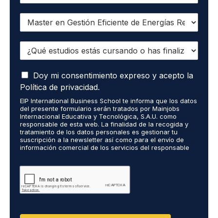
Q
u
i
¿
e
Q
r
u
o
A
é
Doy mi consentimiento expreso y acepto la
r
c
e
e
Política de privacidad.
e
s
c
EIP International Business School te informa que los datos
p
t
i
del presente formulario serán tratados por Mainjobs
t
u
b
Internacional Educativa y Tecnológica, S.A.U. como
o
d
i
responsable de esta web. La finalidad de la recogida y
q
tratamiento de los datos personales es gestionar tu
i
r
suscripción a la newsletter así como para el envío de
u
o
i
información comercial de los servicios del responsable
e
s
n
del tratamiento. La legitimación es el consentimiento
m
e
f
explícito del/a interesado/a. No se cederán datos a
i
terceros, salvo obligación legal. Podrás ejercer tus
s
o
derechos de acceso, rectificación, limitación y supresión
s
t
r
de los datos en cumplimiento@grupomainjobs.com, así
d
á
m
como el derecho a presentar una reclamación ante la
a
s
a
autoridad de control. Puedes consultar la información
t
adicional y detallada sobre Protección de datos en la
c
c
Política de Privacidad que encontrarás en nuestra página