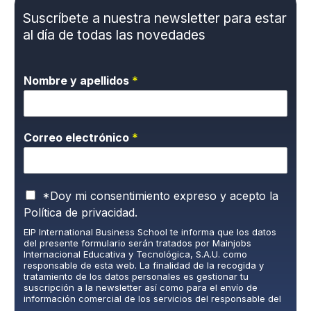
Suscríbete a nuestra newsletter para estar
al día de todas las novedades
Nombre y apellidos
*
Correo electrónico
*
P
*Doy mi consentimiento expreso y acepto la
o
Política de privacidad.
l
EIP International Business School te informa que los datos
í
del presente formulario serán tratados por Mainjobs
t
Internacional Educativa y Tecnológica, S.A.U. como
i
responsable de esta web. La finalidad de la recogida y
c
tratamiento de los datos personales es gestionar tu
suscripción a la newsletter así como para el envío de
a
información comercial de los servicios del responsable del
d
tratamiento. La legitimación es el consentimiento explícito