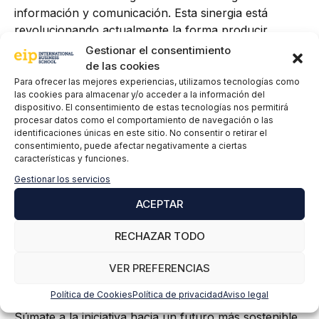
información y comunicación. Esta sinergia está
revolucionando actualmente la forma producir,
distribuir, almacenar y consumir energía y para que
Gestionar el consentimiento
no te quedes fuera de esta revolución te
de las cookies
comentamos para terminar, que actualmente
Para ofrecer las mejores experiencias, utilizamos tecnologías como
las cookies para almacenar y/o acceder a la información del
contamos con plazas disponibles para el nuevo
dispositivo. El consentimiento de estas tecnologías nos permitirá
Máster Profesional en Energías Renovables, Redes
procesar datos como el comportamiento de navegación o las
Inteligentes y Movilidad eléctrica
, con un enfoque
identificaciones únicas en este sitio. No consentir o retirar el
consentimiento, puede afectar negativamente a ciertas
totalmente actualizado y orientado a las últimas
características y funciones.
tendencias y nuevas tecnologías renovables, en el
Gestionar los servicios
cual incluimos un módulo completo especialmente
dedicado a las tecnologías TIC, lenguajes de
ACEPTAR
programación, aplicación de inteligencia artificial en
instalaciones energéticas y análisis de Big Data, entre
RECHAZAR TODO
otras asignaturas innovadoras y actualizadas a los
VER PREFERENCIAS
requerimientos de la industria energética actual y del
futuro.
Política de Cookies
Política de privacidad
Aviso legal
Súmate a la iniciativa hacia un futuro más sostenible,