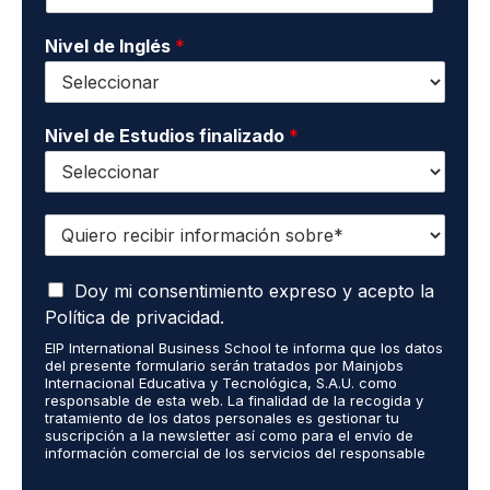
c
s
t
*
o
Nivel de Inglés
*
*
Nivel de Estudios finalizado
*
Q
u
i
A
e
Doy mi consentimiento expreso y acepto la
c
r
Política de privacidad.
e
o
EIP International Business School te informa que los datos
p
r
del presente formulario serán tratados por Mainjobs
t
e
Internacional Educativa y Tecnológica, S.A.U. como
o
c
responsable de esta web. La finalidad de la recogida y
q
tratamiento de los datos personales es gestionar tu
i
suscripción a la newsletter así como para el envío de
u
b
información comercial de los servicios del responsable
e
i
del tratamiento. La legitimación es el consentimiento
m
r
explícito del/a interesado/a. No se cederán datos a