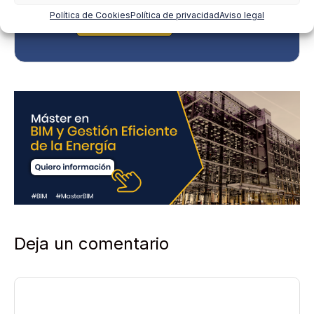
encontrarás en nuestra página web.
c
Política de Cookies
Política de privacidad
Aviso legal
SUSCRIBIRME
i
d
a
d
*
Deja un comentario
Comentario