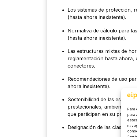
Los sistemas de protección, 
(hasta ahora inexistente).
Normativa de cálculo para las
(hasta ahora inexistente).
Las estructuras mixtas de ho
reglamentación hasta ahora, 
conectores.
Recomendaciones de uso para
ahora inexistente).
Sostenibilidad de las estructu
prestacionales, ambientales, 
Para 
que participan en su proyecto
para 
estas
naveg
Designación de las clases de 
conse
funci