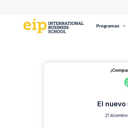
Saltar
al
contenido
Programas
¡Compar
El nuevo 
21 diciembre