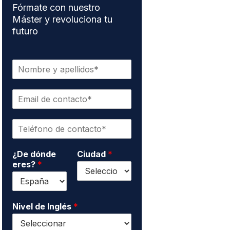
Fórmate con nuestro
Máster y revoluciona tu
futuro
N
o
m
E
b
m
r
a
e
T
i
y
e
l
a
l
d
p
¿De dónde
Ciudad
*
é
e
e
eres?
*
f
c
l
o
o
l
n
n
i
o
t
d
*
Nivel de Inglés
*
a
o
c
s
t
*