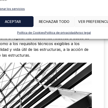
onar los servicios
s que desaparece el concepto de idoneidad técnica
 CE, y se sustituye por la presunción de
ACEPTAR
RECHAZAR TODO
VER PREFERENCI
aciones del producto por parte del fabricante.
Política de Cookies
Política de privacidad
Aviso legal
viene a regular las cuestiones relativas a bases de
como a los requisitos técnicos exigibles a los
dad y vida útil de las estructuras, a la acción de
e las estructuras.