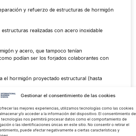
reparación y refuerzo de estructuras de hormigón
 estructuras realizadas con acero inoxidable
rmigón y acero, que tampoco tenían
como podían ser los forjados colaborantes con
 el hormigón proyectado estructural (hasta
Gestionar el consentimiento de las cookies
ras considerando las características
sociales y económicas que aportan los agentes
ofrecer las mejores experiencias, utilizamos tecnologías como las cookies
 y ejecución.
almacenar y/o acceder a la información del dispositivo. El consentimiento de
 tecnologías nos permitirá procesar datos como el comportamiento de
ación o las identificaciones únicas en este sitio. No consentir o retirar el
exposición del hormigón (revisión de la EHE-08).
ntimiento, puede afectar negativamente a ciertas características y
ones.