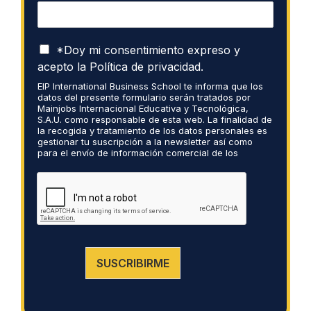
P
*Doy mi consentimiento expreso y
o
acepto la
Política de privacidad.
l
EIP International Business School te informa que los
í
datos del presente formulario serán tratados por
t
Mainjobs Internacional Educativa y Tecnológica,
i
S.A.U. como responsable de esta web. La finalidad de
c
la recogida y tratamiento de los datos personales es
gestionar tu suscripción a la newsletter así como
a
para el envío de información comercial de los
d
servicios del responsable del tratamiento. La
e
legitimación es el consentimiento explícito del/a
P
interesado/a. No se cederán datos a terceros, salvo
obligación legal. Podrás ejercer tus derechos de
r
acceso, rectificación, limitación y supresión de los
i
datos en
cumplimiento@grupomainjobs.com
, así
v
como el derecho a presentar una reclamación ante
a
la autoridad de control. Puedes consultar la
información adicional y detallada sobre Protección
c
SUSCRIBIRME
de datos en la Política de Privacidad que encontrarás
i
en nuestra página web.
d
a