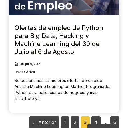
Ofertas de empleo de Python
para Big Data, Hacking y
Machine Learning del 30 de
Julio al 6 de Agosto
30 julio, 2021
Javier Ariza
Seleccionamos las mejores ofertas de empleo:
Analista Machine Learning en Madrid, Programador
Python para aplicaciones de negocio y más.
¡Inscríbete ya!
Página
Página
Página
Página
Página
←
Anterior
1
2
3
4
…
6