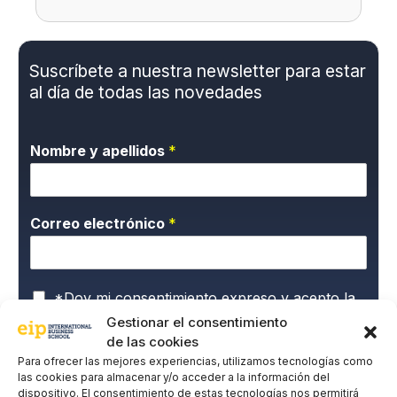
Suscríbete a nuestra newsletter para estar
al día de todas las novedades
Nombre y apellidos
*
Correo electrónico
*
P
*Doy mi consentimiento expreso y acepto la
o
Política de privacidad.
Gestionar el consentimiento
l
de las cookies
EIP International Business School te informa que los datos
í
del presente formulario serán tratados por Mainjobs
Para ofrecer las mejores experiencias, utilizamos tecnologías como
t
Internacional Educativa y Tecnológica, S.A.U. como
las cookies para almacenar y/o acceder a la información del
i
responsable de esta web. La finalidad de la recogida y
dispositivo. El consentimiento de estas tecnologías nos permitirá