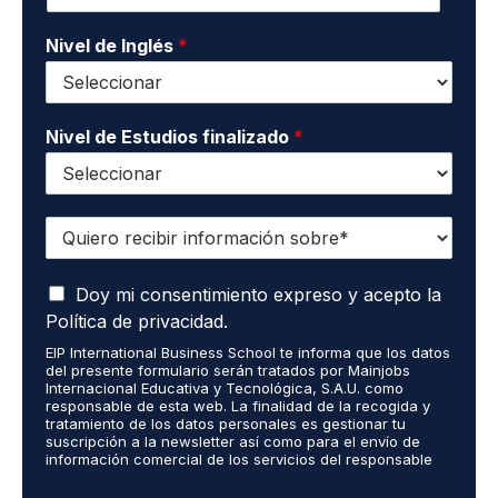
c
s
t
*
o
Nivel de Inglés
*
*
Nivel de Estudios finalizado
*
Q
u
i
A
e
Doy mi consentimiento expreso y acepto la
c
r
Política de privacidad.
e
o
EIP International Business School te informa que los datos
p
r
del presente formulario serán tratados por Mainjobs
t
e
Internacional Educativa y Tecnológica, S.A.U. como
o
c
responsable de esta web. La finalidad de la recogida y
q
tratamiento de los datos personales es gestionar tu
i
suscripción a la newsletter así como para el envío de
u
b
información comercial de los servicios del responsable
e
i
del tratamiento. La legitimación es el consentimiento
m
r
explícito del/a interesado/a. No se cederán datos a