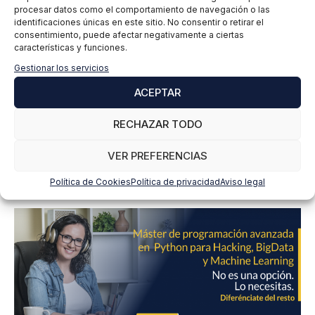
c
tratamiento de los datos personales es gestionar tu
procesar datos como el comportamiento de navegación o las
suscripción a la newsletter así como para el envío de
a
identificaciones únicas en este sitio. No consentir o retirar el
información comercial de los servicios del responsable del
d
consentimiento, puede afectar negativamente a ciertas
tratamiento. La legitimación es el consentimiento explícito
e
del/a interesado/a. No se cederán datos a terceros, salvo
características y funciones.
P
obligación legal. Podrás ejercer tus derechos de acceso,
Gestionar los servicios
rectificación, limitación y supresión de los datos en
r
cumplimiento@grupomainjobs.com
, así como el derecho a
i
ACEPTAR
presentar una reclamación ante la autoridad de control.
v
Puedes consultar la información adicional y detallada sobre
a
Protección de datos en la Política de Privacidad que
RECHAZAR TODO
encontrarás en nuestra página web.
c
SUSCRIBIRME
i
VER PREFERENCIAS
d
a
Política de Cookies
Política de privacidad
Aviso legal
d
*