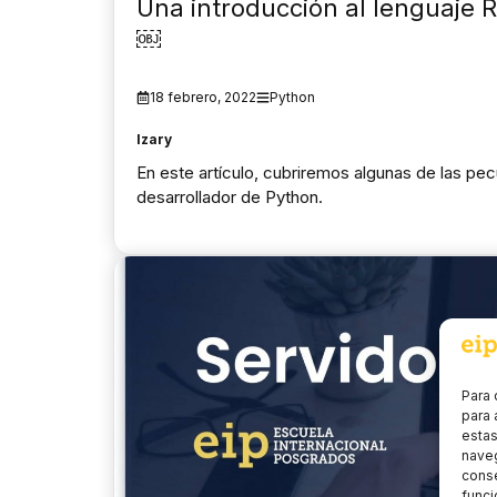
Una introducción al lenguaje
￼
18 febrero, 2022
Python
Izary
En este artículo, cubriremos algunas de las pec
desarrollador de Python.
Para 
para 
estas
naveg
conse
funci