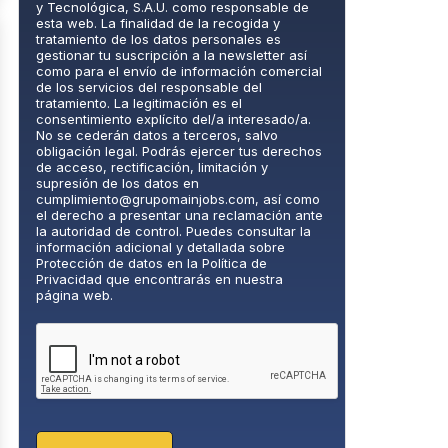
i
y Tecnológica, S.A.U. como responsable de
c
esta web. La finalidad de la recogida y
tratamiento de los datos personales es
a
gestionar tu suscripción a la newsletter así
d
como para el envío de información comercial
e
de los servicios del responsable del
P
tratamiento. La legitimación es el
consentimiento explícito del/a interesado/a.
r
No se cederán datos a terceros, salvo
i
obligación legal. Podrás ejercer tus derechos
v
de acceso, rectificación, limitación y
a
supresión de los datos en
cumplimiento@grupomainjobs.com
, así como
c
el derecho a presentar una reclamación ante
i
la autoridad de control. Puedes consultar la
d
información adicional y detallada sobre
a
Protección de datos en la Política de
Privacidad que encontrarás en nuestra
d
página web.
*