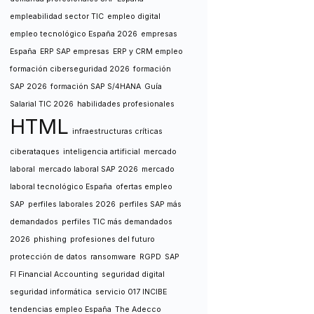
empleabilidad sector TIC
empleo digital
empleo tecnológico España 2026
empresas
España
ERP SAP empresas
ERP y CRM empleo
formación ciberseguridad 2026
formación
SAP 2026
formación SAP S/4HANA
Guía
Salarial TIC 2026
habilidades profesionales
HTML
infraestructuras críticas
ciberataques
inteligencia artificial
mercado
laboral
mercado laboral SAP 2026
mercado
laboral tecnológico España
ofertas empleo
SAP
perfiles laborales 2026
perfiles SAP más
demandados
perfiles TIC más demandados
2026
phishing
profesiones del futuro
protección de datos
ransomware
RGPD
SAP
FI Financial Accounting
seguridad digital
seguridad informática
servicio 017 INCIBE
tendencias empleo España
The Adecco