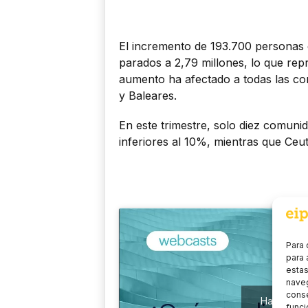
El incremento de 193.700 personas 
parados a 2,79 millones, lo que repr
aumento ha afectado a todas las c
y Baleares.
En este trimestre, solo diez comun
inferiores al 10%, mientras que Ceu
Para 
para 
estas
naveg
conse
Haz clic 
funci