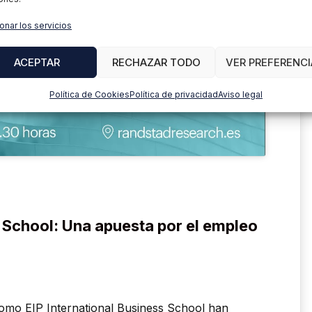
activar Youtube
olítica de Cookies
onar los servicios
OY DE ACUERDO
ACEPTAR
RECHAZAR TODO
VER PREFERENCI
Política de Cookies
Política de privacidad
Aviso legal
s School: Una apuesta por el empleo
como EIP International Business School han