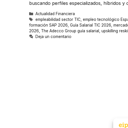
buscando perfiles especializados, híbridos y 
Categorías
Actualidad Financiera
Etiquetas
empleabilidad sector TIC
,
empleo tecnológico Es
formación SAP 2026
,
Guía Salarial TIC 2026
,
mercado
2026
,
The Adecco Group guía salarial
,
upskilling resk
Deja un comentario