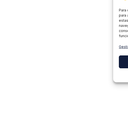
Para 
para 
estas
naveg
conse
funci
Gesti