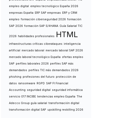
empleo digital
empleo tecnológico España 2026
empresas España
ERP SAP empresas
ERP y CRM
empleo
formación ciberseguridad 2026
formación
SAP 2026
formación SAP S/4HANA
Guía Salarial TIC
HTML
2026
habilidades profesionales
infraestructuras críticas ciberataques
inteligencia
artificial
mercado laboral
mercado laboral SAP 2026
mercado laboral tecnológico España
ofertas empleo
SAP
perfiles laborales 2026
perfiles SAP más
demandados
perfiles TIC más demandados 2026
phishing
profesiones del futuro
protección de
datos
ransomware
RGPD
SAP FI Financial
Accounting
seguridad digital
seguridad informática
servicio 017 INCIBE
tendencias empleo España
The
Adecco Group guía salarial
transformación digital
transformación digital SAP
upskilling reskilling 2026