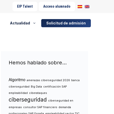
EIP Talent
Acceso alumnado
Actualidad
Solicitud de admisión
Hemos hablado sobre…
Algoritmo
amenazas ciberseguridad 2026
banca
ciberseguridad
Big Data
certificación SAP
empleabilidad
ciberataques
ciberseguridad
ciberseguridad en
empresas
consultor SAP financiero
demanda
profesionales SAP España
empleabilidad sector TIC