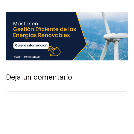
d
*
Deja un comentario
Comentario