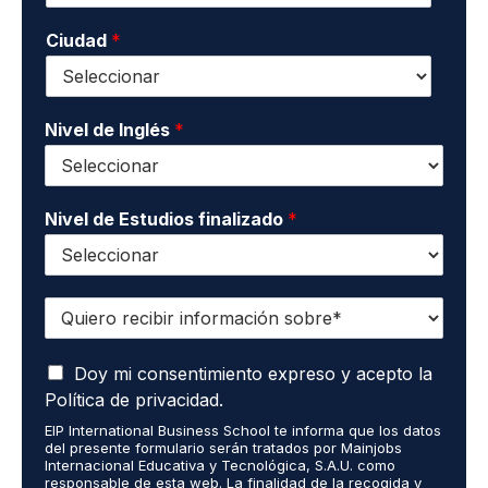
n
n
i
o
Ciudad
*
t
d
*
a
o
c
s
t
*
o
Nivel de Inglés
*
*
Nivel de Estudios finalizado
*
Q
u
i
A
e
Doy mi consentimiento expreso y acepto la
c
r
Política de privacidad.
e
o
EIP International Business School te informa que los datos
p
r
del presente formulario serán tratados por Mainjobs
t
e
Internacional Educativa y Tecnológica, S.A.U. como
o
c
responsable de esta web. La finalidad de la recogida y