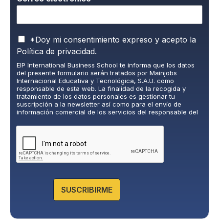
P
*Doy mi consentimiento expreso y acepto la
o
Política de privacidad.
l
EIP International Business School te informa que los datos
í
del presente formulario serán tratados por Mainjobs
t
Internacional Educativa y Tecnológica, S.A.U. como
i
responsable de esta web. La finalidad de la recogida y
c
tratamiento de los datos personales es gestionar tu
suscripción a la newsletter así como para el envío de
a
información comercial de los servicios del responsable del
d
tratamiento. La legitimación es el consentimiento explícito
e
del/a interesado/a. No se cederán datos a terceros, salvo
P
obligación legal. Podrás ejercer tus derechos de acceso,
rectificación, limitación y supresión de los datos en
r
cumplimiento@grupomainjobs.com
, así como el derecho a
i
presentar una reclamación ante la autoridad de control.
v
Puedes consultar la información adicional y detallada sobre
a
Protección de datos en la Política de Privacidad que
encontrarás en nuestra página web.
c
SUSCRIBIRME
i
d
a