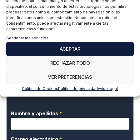
las cookies para almacenar y/o acceder a la información del
dispositivo. El consentimiento de estas tecnologías nos permitirá
procesar datos como el comportamiento de navegación o las
identificaciones únicas en este sitio. No consentir o retirar el
consentimiento, puede afectar negativamente a ciertas
Ricardo Carballo
características y funciones.
Gestionar los servicios
Ingeniero de Edificación
ACEPTAR
LinkedIn
RECHAZAR TODO
VER PREFERENCIAS
Suscríbete a nuestra newsletter para estar
Política de Cookies
Política de privacidad
Aviso legal
al día de todas las novedades
Nombre y apellidos
*
Correo electrónico
*