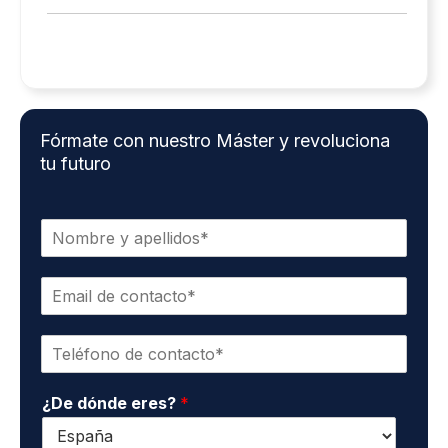
Fórmate con nuestro Máster y revoluciona
tu futuro
N
o
m
E
b
m
r
a
e
T
i
y
e
l
a
l
d
p
¿De dónde eres?
*
é
e
e
f
c
l
o
o
l