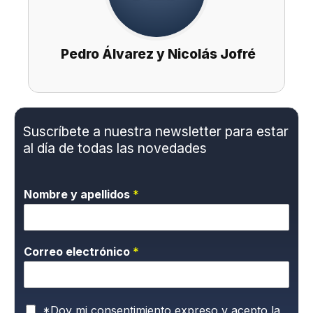
Pedro Álvarez y Nicolás Jofré
Suscríbete a nuestra newsletter para estar
al día de todas las novedades
Nombre y apellidos
*
Correo electrónico
*
P
*Doy mi consentimiento expreso y acepto la