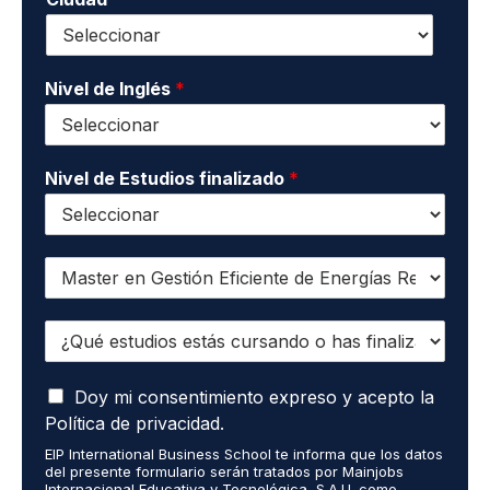
t
d
*
a
o
c
s
t
*
o
Nivel de Inglés
*
*
Nivel de Estudios finalizado
*
Q
u
i
¿
e
Q
r
u
o
A
é
Doy mi consentimiento expreso y acepto la
r
c
e
e
Política de privacidad.
e
s
c
EIP International Business School te informa que los datos
p
t
i
del presente formulario serán tratados por Mainjobs
t
u
b
Internacional Educativa y Tecnológica, S.A.U. como