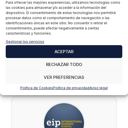
Para ofrecer las mejores experiencias, utilizamos tecnologías como
relacionados con las instalaciones energéticas e
las cookies para almacenar y/o acceder a la información del
incorporando las últimas tecnologías relacionadas
dispositivo. El consentimiento de estas tecnologías nos permitirá
procesar datos como el comportamiento de navegación o las
con la
programación, la inteligencia artificial, el
identificaciones únicas en este sitio. No consentir o retirar el
Machine Learning y el Big Data
aplicados al sector
consentimiento, puede afectar negativamente a ciertas
de las energías renovables, entre otras disciplinas
características y funciones.
que están impulsando el mercado energético actual y
Gestionar los servicios
futuro.
ACEPTAR
Si deseas profundizar en este contenido, te dejamos
RECHAZAR TODO
a continuación el enlace a nuestro EIPTALKS sobre
Salidas Profesionales en el Sector de la Energía
VER PREFERENCIAS
Fotovoltaica.
También te recordamos seguirnos en
LinkedIn, Facebook, Instagram y TikTok.
Política de Cookies
Política de privacidad
Aviso legal