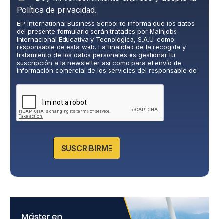
o
Política de privacidad.
l
EIP International Business School te informa que los datos
í
del presente formulario serán tratados por Mainjobs
t
Internacional Educativa y Tecnológica, S.A.U. como
i
responsable de esta web. La finalidad de la recogida y
c
tratamiento de los datos personales es gestionar tu
suscripción a la newsletter así como para el envío de
a
información comercial de los servicios del responsable del
d
tratamiento. La legitimación es el consentimiento explícito
e
del/a interesado/a. No se cederán datos a terceros, salvo
P
obligación legal. Podrás ejercer tus derechos de acceso,
rectificación, limitación y supresión de los datos en
r
cumplimiento@grupomainjobs.com
, así como el derecho a
i
presentar una reclamación ante la autoridad de control.
v
Puedes consultar la información adicional y detallada sobre
a
Protección de datos en la Política de Privacidad que
encontrarás en nuestra página web.
c
SUSCRIBIRME
i
d
a
d
*