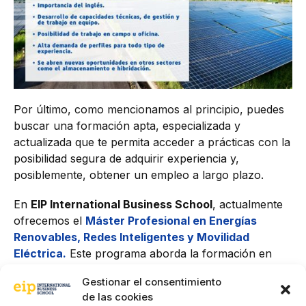
Por último, como mencionamos al principio, puedes
buscar una formación apta, especializada y
actualizada que te permita acceder a prácticas con la
posibilidad segura de adquirir experiencia y,
posiblemente, obtener un empleo a largo plazo.
En
EIP International Business School
, actualmente
ofrecemos el
Máster Profesional en Energías
Renovables, Redes Inteligentes y Movilidad
Eléctrica.
Este programa aborda la formación en
energías renovables desde una perspectiva
Gestionar el consentimiento
innovadora y tecnológicamente actualizada
,
de las cookies
ofreciendo una visión integral de todos los procesos