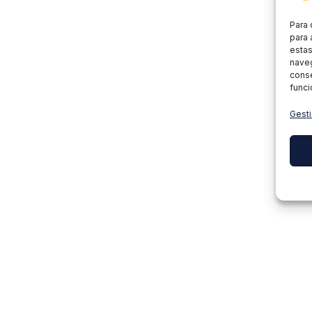
Para 
para 
estas
naveg
conse
funci
Gesti