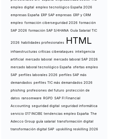
empleo digital
empleo tecnológico España 2026
empresas España
ERP SAP empresas
ERP y CRM
empleo
formación ciberseguridad 2026
formación
SAP 2026
formación SAP S/4HANA
Guía Salarial TIC
HTML
2026
habilidades profesionales
infraestructuras críticas ciberataques
inteligencia
artificial
mercado laboral
mercado laboral SAP 2026
mercado laboral tecnológico España
ofertas empleo
SAP
perfiles laborales 2026
perfiles SAP más
demandados
perfiles TIC más demandados 2026
phishing
profesiones del futuro
protección de
datos
ransomware
RGPD
SAP FI Financial
Accounting
seguridad digital
seguridad informática
servicio 017 INCIBE
tendencias empleo España
The
Adecco Group guía salarial
transformación digital
transformación digital SAP
upskilling reskilling 2026