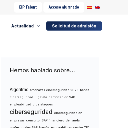
EIP Talent
Acceso alumnado
Actualidad
Solicitud de admisión
Hemos hablado sobre…
Algoritmo
amenazas ciberseguridad 2026
banca
ciberseguridad
Big Data
certificación SAP
empleabilidad
ciberataques
ciberseguridad
ciberseguridad en
empresas
consultor SAP financiero
demanda
profesionales SAP España
empleabilidad sector TIC