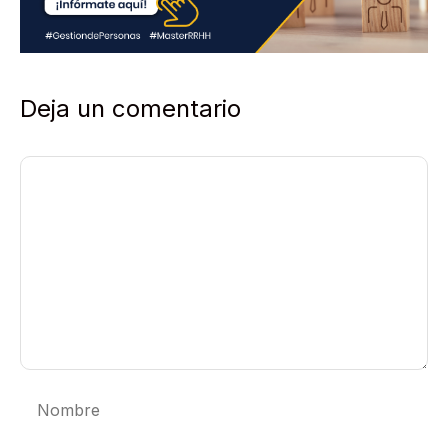
*
Deja un comentario
Comentario
Nombre