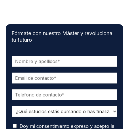
Fórmate con nuestro Máster y revoluciona
tu futuro
N
o
m
C
b
o
r
r
e
T
r
*
e
e
l
o
E
é
e
s
f
l
t
o
e
A
u
Doy mi consentimiento expreso y acepto la
n
c