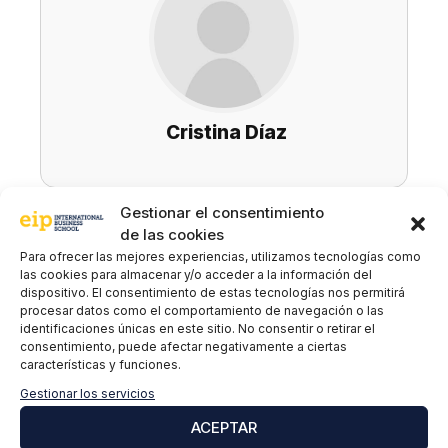
Cristina Díaz
Gestionar el consentimiento
de las cookies
Suscríbete a nuestra newsletter para estar
Para ofrecer las mejores experiencias, utilizamos tecnologías como
al día de todas las novedades
las cookies para almacenar y/o acceder a la información del
dispositivo. El consentimiento de estas tecnologías nos permitirá
procesar datos como el comportamiento de navegación o las
identificaciones únicas en este sitio. No consentir o retirar el
Nombre y apellidos
*
consentimiento, puede afectar negativamente a ciertas
características y funciones.
Gestionar los servicios
Correo electrónico
*
ACEPTAR