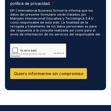
c
d
o
t
política de privacidad.
*
u
i
*
r
EIP | International Business School te informa que los
e
o
ó
datos del presente formulario serán tratados por
r
s
n
Mainjobs Internacional Educativa y Tecnológica S.A.U
d
r
como responsable de esta web. La finalidad de la
i
o
recogida y tratamiento de los datos personales es para
e
c
dar respuesta a la consulta realizada así como para el
R
a
o
envío de información de los servicios del responsable del
G
l
*
tratamiento. La legitimación es el consentimiento del
P
i
interés. Podrás ejercer tus derechos de acceso,
D
rectificación, limitación y suprimir los datos en
z
cumplimiento@grupomainjobs.com así como el derecho a
*
a
presentar una reclamación ante la autoridad de control.
d
Puedes consultar la información adicional y detallada
o
sobre Protección de datos en la Política de Privacidad
que encontrarás en nuestra página web
s
R
Quiero informarme sin compromiso
R
H
H
y
D
P
O