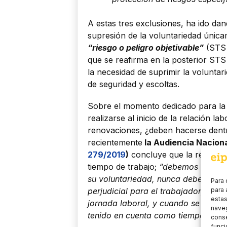
A estas tres exclusiones, ha ido dan
supresión de la voluntariedad únicam
“riesgo o peligro objetivable”
(STS 
que se reafirma en la posterior ST
la necesidad de suprimir la voluntarie
de seguridad y escoltas.
Sobre el momento dedicado para la 
realizarse al inicio de la relación l
renovaciones, ¿deben hacerse dentr
recientemente
la Audiencia Naciona
279/2019
)
concluye que la realizac
tiempo de trabajo;
“debemos conclui
su voluntariedad, nunca deben supo
Para 
para 
perjudicial para el trabajador, por 
estas
jornada laboral, y cuando se realice
naveg
tenido en cuenta como tiempo efect
conse
funci