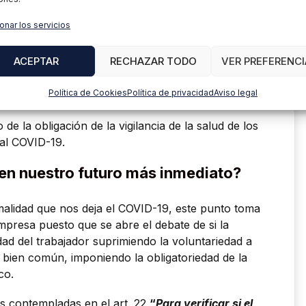
 médico al trabajador, los resultados se guardan
onar los servicios
 facultativos y se facilitan al trabajador. En este
á un informe de aptitud del trabajador sobre el
ACEPTAR
RECHAZAR TODO
VER PREFERENCI
ando así la salvaguarda del derecho a la
a la vez que se protege tanto a este como al resto
Política de Cookies
Política de privacidad
Aviso legal
e la obligación de la vigilancia de la salud de los
 al COVID-19.
en nuestro futuro más inmediato?
alidad que nos deja el COVID-19, este punto toma
empresa puesto que se abre el debate de si la
dad del trabajador suprimiendo la voluntariedad a
el bien común, imponiendo la obligatoriedad de la
co.
s contempladas en el art. 22
“
Para verificar si el