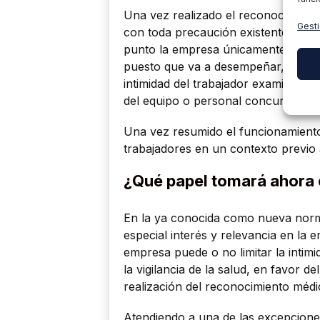
Una vez realizado el reconocimiento
Gesti
con toda precaución existente por los
punto la empresa únicamente recibir
puesto que va a desempeñar, asegur
intimidad del trabajador examinado, 
del equipo o personal concurrente.
Una vez resumido el funcionamiento d
trabajadores en un contexto previo
¿Qué papel tomará ahora 
En la ya conocida como nueva norm
especial interés y relevancia en la 
empresa puede o no limitar la intimi
la vigilancia de la salud, en favor d
realización del reconocimiento médi
Atendiendo a una de las excepcione