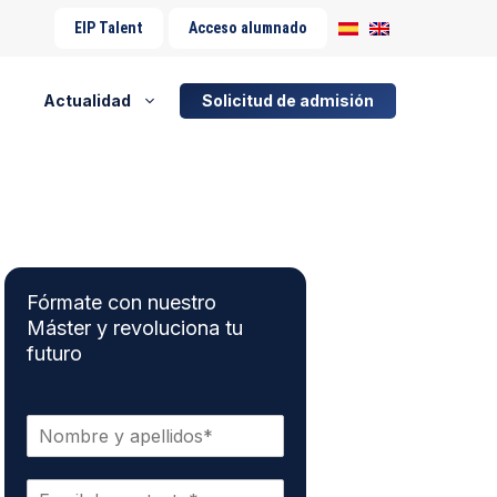
EIP Talent
Acceso alumnado
Actualidad
Solicitud de admisión
Fórmate con nuestro
Máster y revoluciona tu
futuro
N
o
m
C
b