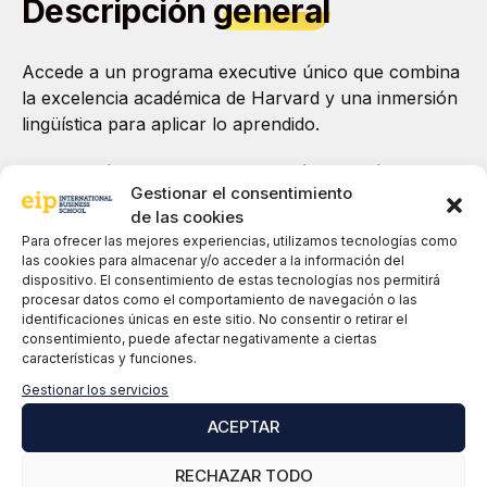
Descripción
general
Accede a un programa executive único que combina
la excelencia académica de Harvard y una inmersión
lingüística para aplicar lo aprendido.
¡Lleva tu liderazgo a un entorno internacional!
Gestionar el consentimiento
de las cookies
SOLICITA MÁS INFORMACIÓN
Para ofrecer las mejores experiencias, utilizamos tecnologías como
las cookies para almacenar y/o acceder a la información del
dispositivo. El consentimiento de estas tecnologías nos permitirá
procesar datos como el comportamiento de navegación o las
D
isponible en Español o Inglés
identificaciones únicas en este sitio. No consentir o retirar el
consentimiento, puede afectar negativamente a ciertas
características y funciones.
Diferentes fechas
Gestionar los servicios
ACEPTAR
Convocatoria abierta
RECHAZAR TODO