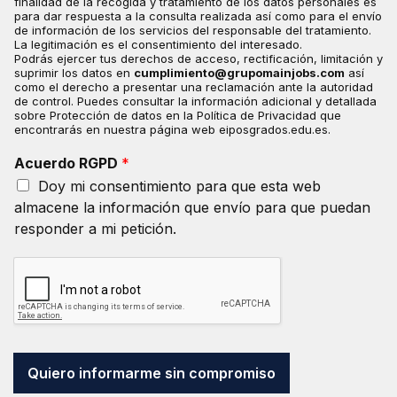
finalidad de la recogida y tratamiento de los datos personales es
q
para dar respuesta a la consulta realizada así como para el envío
de información de los servicios del responsable del tratamiento.
u
La legitimación es el consentimiento del interesado.
e
Podrás ejercer tus derechos de acceso, rectificación, limitación y
m
suprimir los datos en
cumplimiento@grupomainjobs.com
así
i
como el derecho a presentar una reclamación ante la autoridad
de control. Puedes consultar la información adicional y detallada
s
sobre Protección de datos en la Política de Privacidad que
d
encontrarás en nuestra página web eiposgrados.edu.es.
a
t
Acuerdo RGPD
*
o
Doy mi consentimiento para que esta web
s
almacene la información que envío para que puedan
p
responder a mi petición.
e
r
s
o
n
a
l
e
s
Quiero informarme sin compromiso
s