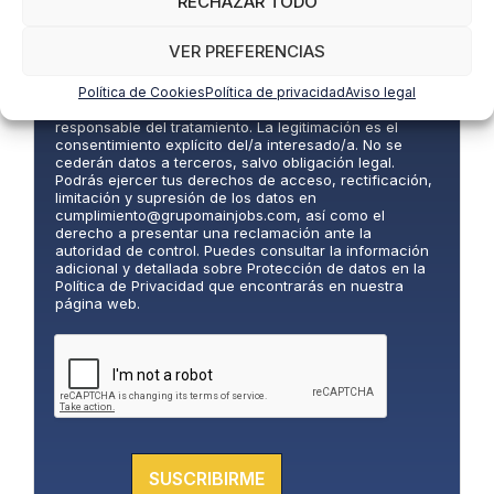
RECHAZAR TODO
EIP International Business School te informa que los
í
datos del presente formulario serán tratados por
t
Mainjobs Internacional Educativa y Tecnológica, S.A.U.
VER PREFERENCIAS
i
como responsable de esta web. La finalidad de la
c
recogida y tratamiento de los datos personales es
gestionar tu suscripción a la newsletter así como para
Política de Cookies
Política de privacidad
Aviso legal
a
el envío de información comercial de los servicios del
d
responsable del tratamiento. La legitimación es el
e
consentimiento explícito del/a interesado/a. No se
P
cederán datos a terceros, salvo obligación legal.
Podrás ejercer tus derechos de acceso, rectificación,
r
limitación y supresión de los datos en
i
cumplimiento@grupomainjobs.com
, así como el
v
derecho a presentar una reclamación ante la
a
autoridad de control. Puedes consultar la información
adicional y detallada sobre Protección de datos en la
c
Política de Privacidad que encontrarás en nuestra
i
página web.
d
a
d
*
SUSCRIBIRME