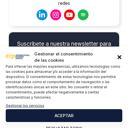
redes
Suscríbete a nuestra newsletter para
estar al día de todas las novedades
Gestionar el consentimiento
de las cookies
Nombre y apellidos
*
Para ofrecer las mejores experiencias, utilizamos tecnologías como
las cookies para almacenar y/o acceder a la información del
dispositivo. El consentimiento de estas tecnologías nos permitirá
procesar datos como el comportamiento de navegación o las
identificaciones únicas en este sitio. No consentir o retirar el
Correo electrónico
*
consentimiento, puede afectar negativamente a ciertas
características y funciones.
Gestionar los servicios
P
*Doy mi consentimiento expreso y
ACEPTAR
o
acepto la
Política de privacidad.
l