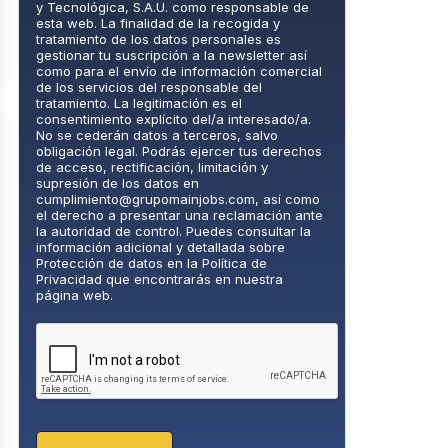
i
y Tecnológica, S.A.U. como responsable de
c
esta web. La finalidad de la recogida y
tratamiento de los datos personales es
a
gestionar tu suscripción a la newsletter así
d
como para el envío de información comercial
e
de los servicios del responsable del
P
tratamiento. La legitimación es el
consentimiento explícito del/a interesado/a.
r
No se cederán datos a terceros, salvo
i
obligación legal. Podrás ejercer tus derechos
v
de acceso, rectificación, limitación y
a
supresión de los datos en
cumplimiento@grupomainjobs.com
, así como
c
el derecho a presentar una reclamación ante
i
la autoridad de control. Puedes consultar la
d
información adicional y detallada sobre
a
Protección de datos en la Política de
Privacidad que encontrarás en nuestra
d
página web.
*