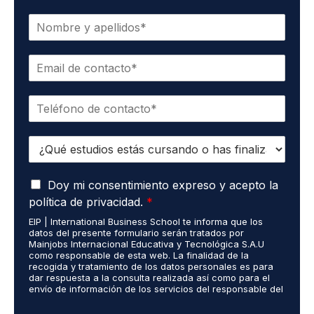
N
o
m
C
b
o
r
r
e
T
r
*
e
e
l
o
E
é
e
s
f
l
t
o
e
A
u
Doy mi consentimiento expreso y acepto la
n
c
c
d
o
t
política de privacidad.
*
u
i
*
r
EIP | International Business School te informa que los
e
o
ó
datos del presente formulario serán tratados por
r
s
n
Mainjobs Internacional Educativa y Tecnológica S.A.U
d
r
como responsable de esta web. La finalidad de la
i
o
recogida y tratamiento de los datos personales es para
e
c
dar respuesta a la consulta realizada así como para el
R
a
o
envío de información de los servicios del responsable del
G
l
*
tratamiento. La legitimación es el consentimiento del
P
i
interés. Podrás ejercer tus derechos de acceso,