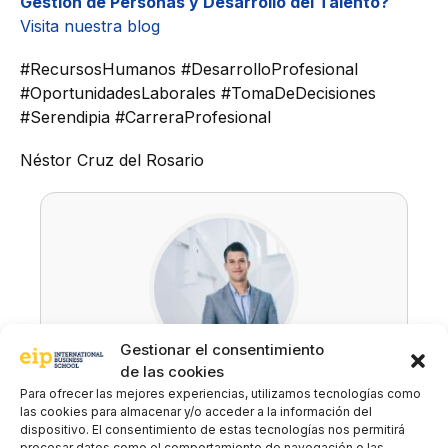
Gestión de Personas y Desarrollo del Talento?
Visita nuestra blog
#RecursosHumanos #DesarrolloProfesional
#OportunidadesLaborales #TomaDeDecisiones
#Serendipia #CarreraProfesional
Néstor Cruz del Rosario
Gestionar el consentimiento
de las cookies
Néstor Cruz
Para ofrecer las mejores experiencias, utilizamos tecnologías como
las cookies para almacenar y/o acceder a la información del
LinkedIn
dispositivo. El consentimiento de estas tecnologías nos permitirá
procesar datos como el comportamiento de navegación o las