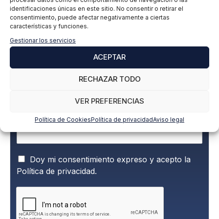
identificaciones únicas en este sitio. No consentir o retirar el
consentimiento, puede afectar negativamente a ciertas
características y funciones.
Suscríbete a nuestra newsletter para estar
Gestionar los servicios
al día de todas las novedades
ACEPTAR
Nombre y apellidos
*
RECHAZAR TODO
VER PREFERENCIAS
Correo electrónico
*
Política de Cookies
Política de privacidad
Aviso legal
P
Doy mi consentimiento expreso y acepto la
o
Política de privacidad.
l
í
t
i
c