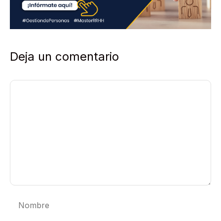
*
Deja un comentario
Comentario
Nombre