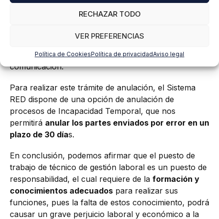
situación de Incapacidad Temporal, debemos
RECHAZAR TODO
comunicar a la Seguridad Social los partes médicos
de baja, confirmación y alta que el trabajador nos
VER PREFERENCIAS
presente, pero es posible que se produzcan
circunstancias o errores que requieran anular dicha
Política de Cookies
Política de privacidad
Aviso legal
comunicación.
Para realizar este trámite de anulación, el Sistema
RED dispone de una opción de anulación de
procesos de Incapacidad Temporal, que nos
permitirá
anular los partes enviados por error en un
plazo de 30 día
s.
En conclusión, podemos afirmar que el puesto de
trabajo de técnico de gestión laboral es un puesto de
responsabilidad, el cual requiere de la
formación y
conocimientos adecuados
para realizar sus
funciones, pues la falta de estos conocimiento, podrá
causar un grave perjuicio laboral y económico a la