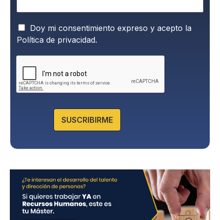
P
Doy mi consentimiento expreso y acepto la
o
Política de privacidad.
l
í
t
i
c
a
d
e
SUSCRIBIRME
P
r
i
v
a
c
i
d
a
d