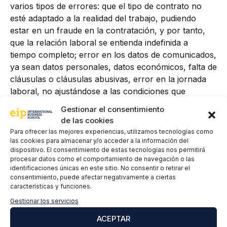
varios tipos de errores: que el tipo de contrato no
esté adaptado a la realidad del trabajo, pudiendo
estar en un fraude en la contratación, y por tanto,
que la relación laboral se entienda indefinida a
tiempo completo; error en los datos de comunicados,
ya sean datos personales, datos económicos, falta de
cláusulas o cláusulas abusivas, error en la jornada
laboral, no ajustándose a las condiciones que
realmente se querían pactar; o datos referentes a
Gestionar el consentimiento
la duración del contrato de trabajo, fijando una fecha
de las cookies
superior a la máxima legal permitida. Estos errores
Para ofrecer las mejores experiencias, utilizamos tecnologías como
deberán
subsanarse en el contrato de trabajo y
las cookies para almacenar y/o acceder a la información del
dispositivo. El consentimiento de estas tecnologías nos permitirá
comunicarlo al Servicio Público de Empleo
si ya se
procesar datos como el comportamiento de navegación o las
hubiera comunicado la contratación del mismo,
identificaciones únicas en este sitio. No consentir o retirar el
usando el menú de corrección de datos de Contrat@
consentimiento, puede afectar negativamente a ciertas
características y funciones.
dentro del plazo de 90 días naturales siguientes.
Gestionar los servicios
–
Presentación de partes de baja, confirmación o
ACEPTAR
alta:
cuando un trabajador se encuentra en