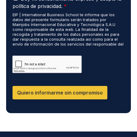
c
d
o
t
política de privacidad.
*
u
i
*
r
EIP | International Business School te informa que los
e
o
ó
datos del presente formulario serán tratados por
r
s
n
Mainjobs Internacional Educativa y Tecnológica S.A.U
d
r
como responsable de esta web. La finalidad de la
i
o
recogida y tratamiento de los datos personales es para
e
c
dar respuesta a la consulta realizada así como para el
R
a
o
envío de información de los servicios del responsable del
G
l
*
tratamiento. La legitimación es el consentimiento del
P
i
interés. Podrás ejercer tus derechos de acceso,
D
rectificación, limitación y suprimir los datos en
z
cumplimiento@grupomainjobs.com así como el derecho a
*
a
presentar una reclamación ante la autoridad de control.
d
Puedes consultar la información adicional y detallada
o
sobre Protección de datos en la Política de Privacidad
que encontrarás en nuestra página web
s
R
Quiero informarme sin compromiso
R
H
H
y
D
P
O