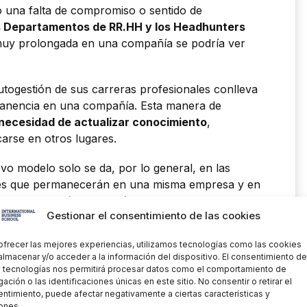
o una falta de compromiso o sentido de
os Departamentos de RR.HH y los Headhunters
 muy prolongada en una compañía se podría ver
togestión de sus carreras profesionales conlleva
manencia en una compañía. Esta manera de
 necesidad de actualizar conocimiento
,
carse en otros lugares.
vo modelo solo se da, por lo general, en las
res que permanecerán en una misma empresa y en
años como máximo. Será durante este periodo
Gestionar el consentimiento de las cookies
deberán crear metodologías de trabajo
ción y desarrollo) encaminadas a obtener el
ofrecer las mejores experiencias, utilizamos tecnologías como las cookies
te este periodo y a proporcionales el que ellos
almacenar y/o acceder a la información del dispositivo. El consentimiento de
 tecnologías nos permitirá procesar datos como el comportamiento de
ación o las identificaciones únicas en este sitio. No consentir o retirar el
ntimiento, puede afectar negativamente a ciertas características y
ones.