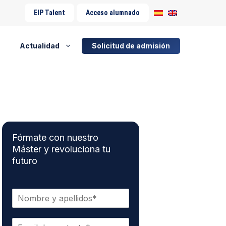
EIP Talent
Acceso alumnado
Actualidad
Solicitud de admisión
Fórmate con nuestro
Máster y revoluciona tu
futuro
N
o
m
C
b