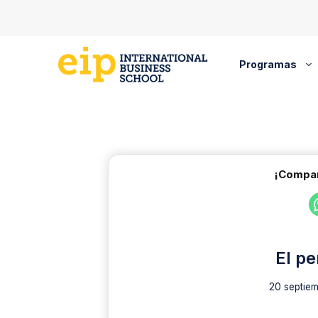
Saltar
al
contenido
Programas
¡Compar
El pe
20 septiem