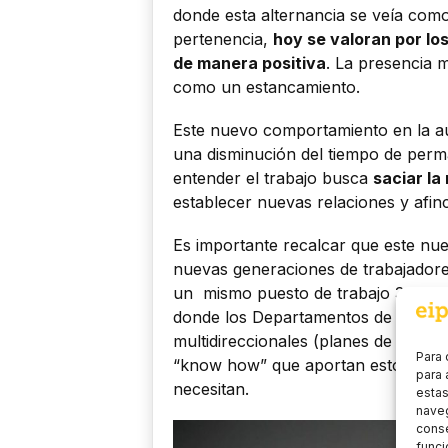
donde esta alternancia se veía com
pertenencia,
hoy se valoran por l
de manera positiva
. La presencia
como un estancamiento.
Este nuevo comportamiento en la au
una disminución del tiempo de per
entender el trabajo busca
saciar la
establecer nuevas relaciones y afin
Es importante recalcar que este nue
nuevas generaciones de trabajado
un mismo puesto de trabajo 3 o 4 
donde los Departamentos de RR.HH 
multidireccionales (planes de forma
Para 
“know how” que aportan estos duran
para 
necesitan.
estas
naveg
conse
funci