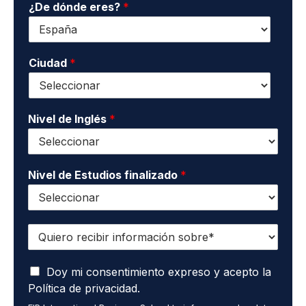
¿De dónde eres?
*
é
e
e
f
c
l
o
o
l
n
n
i
o
Ciudad
*
t
d
*
a
o
c
s
t
*
o
Nivel de Inglés
*
*
Nivel de Estudios finalizado
*
Q
u
i
A
e
Doy mi consentimiento expreso y acepto la
c
r
Política de privacidad.
e
o