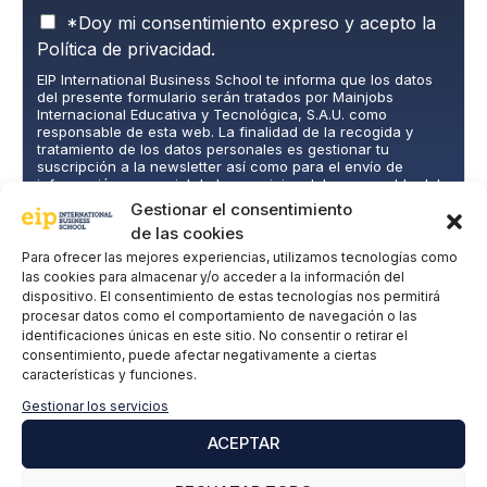
P
*Doy mi consentimiento expreso y acepto la
o
Política de privacidad.
l
EIP International Business School te informa que los datos
í
del presente formulario serán tratados por Mainjobs
t
Internacional Educativa y Tecnológica, S.A.U. como
i
responsable de esta web. La finalidad de la recogida y
c
tratamiento de los datos personales es gestionar tu
suscripción a la newsletter así como para el envío de
a
información comercial de los servicios del responsable del
d
tratamiento. La legitimación es el consentimiento explícito
Gestionar el consentimiento
e
del/a interesado/a. No se cederán datos a terceros, salvo
de las cookies
P
obligación legal. Podrás ejercer tus derechos de acceso,
rectificación, limitación y supresión de los datos en
r
Para ofrecer las mejores experiencias, utilizamos tecnologías como
cumplimiento@grupomainjobs.com
, así como el derecho a
las cookies para almacenar y/o acceder a la información del
i
presentar una reclamación ante la autoridad de control.
dispositivo. El consentimiento de estas tecnologías nos permitirá
v
Puedes consultar la información adicional y detallada sobre
procesar datos como el comportamiento de navegación o las
a
Protección de datos en la Política de Privacidad que
identificaciones únicas en este sitio. No consentir o retirar el
encontrarás en nuestra página web.
c
SUSCRIBIRME
consentimiento, puede afectar negativamente a ciertas
i
características y funciones.
d
Gestionar los servicios
a
d
ACEPTAR
*