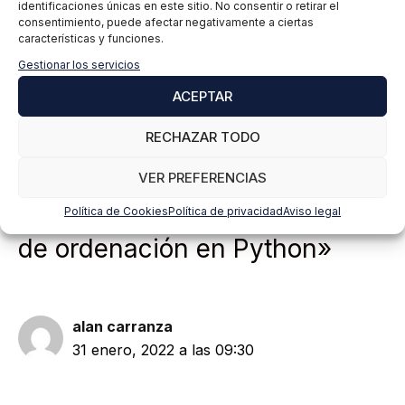
identificaciones únicas en este sitio. No consentir o retirar el
consentimiento, puede afectar negativamente a ciertas
características y funciones.
Gestionar los servicios
ACEPTAR
RECHAZAR TODO
VER PREFERENCIAS
3 comentarios en «Algoritmos
Política de Cookies
Política de privacidad
Aviso legal
de ordenación en Python»
alan carranza
31 enero, 2022 a las 09:30