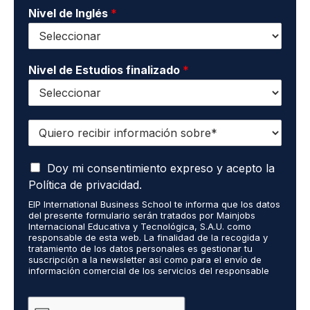
*
o
Nivel de Inglés
*
*
Nivel de Estudios finalizado
*
Q
u
i
A
e
Doy mi consentimiento expreso y acepto la
c
r
Política de privacidad.
e
o
EIP International Business School te informa que los datos
p
r
del presente formulario serán tratados por Mainjobs
t
e
Internacional Educativa y Tecnológica, S.A.U. como
o
c
responsable de esta web. La finalidad de la recogida y
q
tratamiento de los datos personales es gestionar tu
i
suscripción a la newsletter así como para el envío de
u
b
información comercial de los servicios del responsable
e
i
del tratamiento. La legitimación es el consentimiento
m
r
explícito del/a interesado/a. No se cederán datos a
i
terceros, salvo obligación legal. Podrás ejercer tus
i