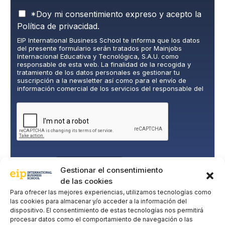
P
*Doy mi consentimiento expreso y acepto la
o
Política de privacidad.
l
EIP International Business School te informa que los datos
í
del presente formulario serán tratados por Mainjobs
t
Internacional Educativa y Tecnológica, S.A.U. como
i
responsable de esta web. La finalidad de la recogida y
c
tratamiento de los datos personales es gestionar tu
suscripción a la newsletter así como para el envío de
a
información comercial de los servicios del responsable del
d
tratamiento. La legitimación es el consentimiento explícito
e
del/a interesado/a. No se cederán datos a terceros, salvo
P
obligación legal. Podrás ejercer tus derechos de acceso,
rectificación, limitación y supresión de los datos en
r
cumplimiento@grupomainjobs.com
, así como el derecho a
i
presentar una reclamación ante la autoridad de control.
v
Puedes consultar la información adicional y detallada sobre
a
Protección de datos en la Política de Privacidad que
encontrarás en nuestra página web.
c
SUSCRIBIRME
Gestionar el consentimiento
i
de las cookies
d
Para ofrecer las mejores experiencias, utilizamos tecnologías como
a
las cookies para almacenar y/o acceder a la información del
d
dispositivo. El consentimiento de estas tecnologías nos permitirá
*
procesar datos como el comportamiento de navegación o las