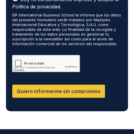
c
r
Política de privacidad.
e
o
EIP International Business School te informa que los datos
p
r
del presente formulario serán tratados por Mainjobs
t
e
Internacional Educativa y Tecnológica, S.A.U. como
o
c
responsable de esta web. La finalidad de la recogida y
q
tratamiento de los datos personales es gestionar tu
i
suscripción a la newsletter así como para el envío de
u
b
información comercial de los servicios del responsable
e
i
del tratamiento. La legitimación es el consentimiento
m
r
explícito del/a interesado/a. No se cederán datos a
i
terceros, salvo obligación legal. Podrás ejercer tus
i
derechos de acceso, rectificación, limitación y supresión
s
n
de los datos en cumplimiento@grupomainjobs.com, así
d
f
como el derecho a presentar una reclamación ante la
a
o
autoridad de control. Puedes consultar la información
t
adicional y detallada sobre Protección de datos en la
r
Política de Privacidad que encontrarás en nuestra página
o
m
Quiero informarme sin compromiso
web.
s
a
p
c
e
i
r
ó
s
n
o
s
n
o