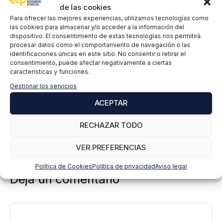
a
Protección de datos en la Política de Privacidad que
de las cookies
encontrarás en nuestra página web.
c
Para ofrecer las mejores experiencias, utilizamos tecnologías como
SUSCRIBIRME
i
las cookies para almacenar y/o acceder a la información del
d
dispositivo. El consentimiento de estas tecnologías nos permitirá
procesar datos como el comportamiento de navegación o las
a
identificaciones únicas en este sitio. No consentir o retirar el
d
consentimiento, puede afectar negativamente a ciertas
*
características y funciones.
Gestionar los servicios
ACEPTAR
RECHAZAR TODO
VER PREFERENCIAS
Política de Cookies
Política de privacidad
Aviso legal
Deja un comentario
Comentario