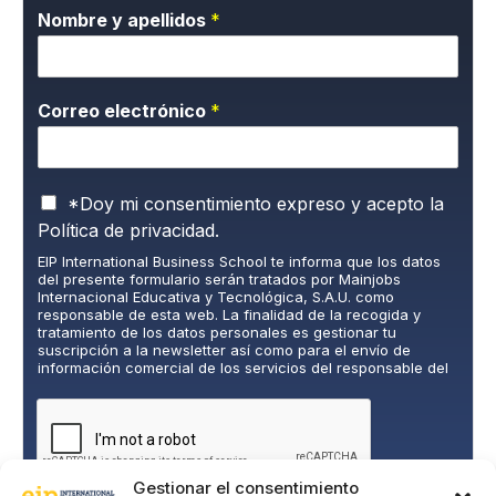
Nombre y apellidos
*
Correo electrónico
*
P
*Doy mi consentimiento expreso y acepto la
o
Política de privacidad.
l
EIP International Business School te informa que los datos
í
del presente formulario serán tratados por Mainjobs
t
Internacional Educativa y Tecnológica, S.A.U. como
i
responsable de esta web. La finalidad de la recogida y
c
tratamiento de los datos personales es gestionar tu
suscripción a la newsletter así como para el envío de
a
información comercial de los servicios del responsable del
d
tratamiento. La legitimación es el consentimiento explícito
e
del/a interesado/a. No se cederán datos a terceros, salvo
P
obligación legal. Podrás ejercer tus derechos de acceso,
rectificación, limitación y supresión de los datos en
r
cumplimiento@grupomainjobs.com
, así como el derecho a
i
presentar una reclamación ante la autoridad de control.
Gestionar el consentimiento
v
Puedes consultar la información adicional y detallada sobre