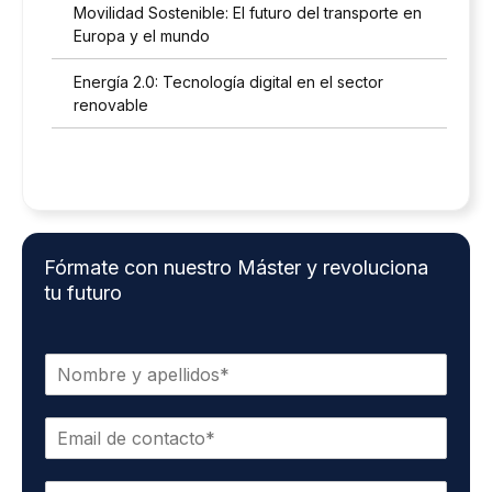
Movilidad Sostenible: El futuro del transporte en
Europa y el mundo
Energía 2.0: Tecnología digital en el sector
renovable
Fórmate con nuestro Máster y revoluciona
tu futuro
N
o
m
E
b
m
r
a
e
T