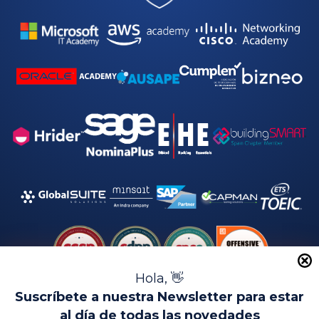
a
d
*
Hola, 👋
Suscríbete a nuestra Newsletter para estar
al día de todas las novedades