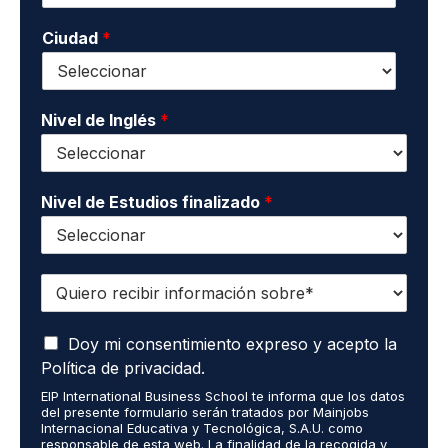
l
n
n
i
o
Ciudad
*
t
d
*
a
o
c
s
t
*
o
Nivel de Inglés
*
*
Nivel de Estudios finalizado
*
Q
u
i
A
e
Doy mi consentimiento expreso y acepto la
c
r
Política de privacidad.
e
o
EIP International Business School te informa que los datos
p
r
del presente formulario serán tratados por Mainjobs
t
e
Internacional Educativa y Tecnológica, S.A.U. como
o
c
responsable de esta web. La finalidad de la recogida y