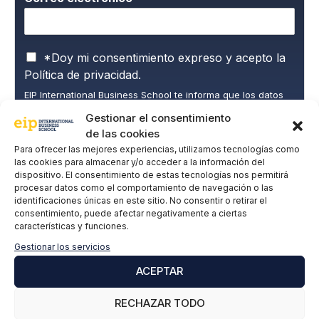
P
*Doy mi consentimiento expreso y acepto la
o
Política de privacidad.
l
EIP International Business School te informa que los datos
í
del presente formulario serán tratados por Mainjobs
t
Gestionar el consentimiento
Internacional Educativa y Tecnológica, S.A.U. como
i
responsable de esta web. La finalidad de la recogida y
de las cookies
c
tratamiento de los datos personales es gestionar tu
Para ofrecer las mejores experiencias, utilizamos tecnologías como
suscripción a la newsletter así como para el envío de
a
las cookies para almacenar y/o acceder a la información del
información comercial de los servicios del responsable del
d
tratamiento. La legitimación es el consentimiento explícito
dispositivo. El consentimiento de estas tecnologías nos permitirá
e
del/a interesado/a. No se cederán datos a terceros, salvo
procesar datos como el comportamiento de navegación o las
P
obligación legal. Podrás ejercer tus derechos de acceso,
identificaciones únicas en este sitio. No consentir o retirar el
rectificación, limitación y supresión de los datos en
r
consentimiento, puede afectar negativamente a ciertas
cumplimiento@grupomainjobs.com
, así como el derecho a
i
características y funciones.
presentar una reclamación ante la autoridad de control.
v
Puedes consultar la información adicional y detallada sobre
Gestionar los servicios
a
Protección de datos en la Política de Privacidad que
encontrarás en nuestra página web.
c
ACEPTAR
SUSCRIBIRME
i
d
RECHAZAR TODO
a