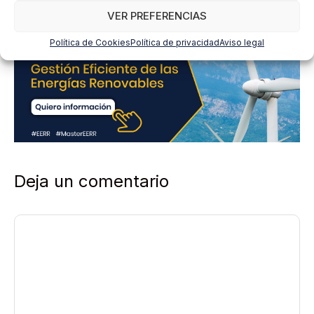
d
VER PREFERENCIAS
*
Política de Cookies
Política de privacidad
Aviso legal
Deja un comentario
Comentario