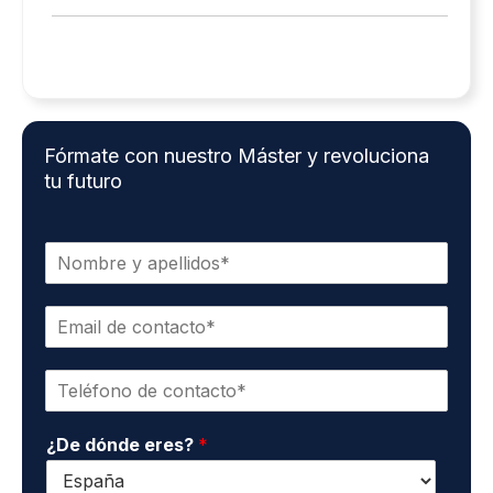
Fórmate con nuestro Máster y revoluciona
tu futuro
N
o
m
E
b
m
r
a
e
T
i
y
e
l
a
l
d
p
¿De dónde eres?
*
é
e
e
f
c
l
o
o