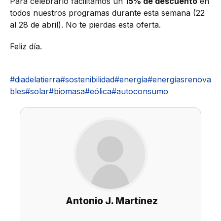
Para celebrarlo facilitamos un
15% de descuento
en
todos nuestros programas durante esta semana (22
al 28 de abril). No te pierdas esta oferta.
Feliz día.
#diadelatierra
#sostenibilidad
#energía
#energíasrenova
bles
#solar
#biomasa
#eólica
#autoconsumo
Antonio J. Martínez