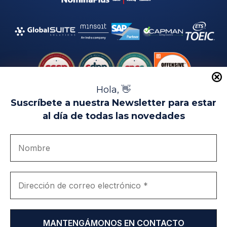
Hola, 👋
Suscríbete a nuestra Newsletter para estar
al día de todas las novedades
Aviso Legal
Uso de Cookies
Política de Privacidad
Política de Calidad
Canal de denuncias
Únete a nosotros
Portal de transparencia
EIP Campus Universitario Teatinos - Málaga - España
© EIP | International Business School 2010-2026
Marca registrada en la OEPM. Nº 3.735.191