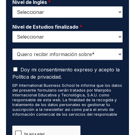
o
Nivel de Inglés
*
*
Nivel de Estudios finalizado
*
Q
u
i
A
e
Doy mi consentimiento expreso y acepto la
c
r
Política de privacidad.
e
o
EIP International Business School te informa que los datos
p
r
del presente formulario serán tratados por Mainjobs
t
e
Internacional Educativa y Tecnológica, S.A.U. como
o
c
responsable de esta web. La finalidad de la recogida y
q
tratamiento de los datos personales es gestionar tu
i
suscripción a la newsletter así como para el envío de
u
b
información comercial de los servicios del responsable
e
i
del tratamiento. La legitimación es el consentimiento
m
r
explícito del/a interesado/a. No se cederán datos a
i
terceros, salvo obligación legal. Podrás ejercer tus
i
derechos de acceso, rectificación, limitación y supresión