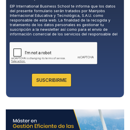
l
EIP International Business School te informa que los datos
í
del presente formulario serán tratados por Mainjobs
t
Internacional Educativa y Tecnológica, S.A.U. como
i
responsable de esta web. La finalidad de la recogida y
c
tratamiento de los datos personales es gestionar tu
suscripción a la newsletter así como para el envío de
a
información comercial de los servicios del responsable del
d
tratamiento. La legitimación es el consentimiento explícito
e
del/a interesado/a. No se cederán datos a terceros, salvo
P
obligación legal. Podrás ejercer tus derechos de acceso,
rectificación, limitación y supresión de los datos en
r
cumplimiento@grupomainjobs.com
, así como el derecho a
i
presentar una reclamación ante la autoridad de control.
v
Puedes consultar la información adicional y detallada sobre
a
Protección de datos en la Política de Privacidad que
encontrarás en nuestra página web.
c
SUSCRIBIRME
i
d
a
d
*