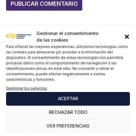
Gestionar el consentimiento
de las cookies
Para ofrecer las mejores experiencias, utilizamos tecnologías como
Sigue informándote:
las cookies para almacenar y/o acceder a la información del
dispositivo. El consentimiento de estas tecnologías nos permitirá
procesar datos como el comportamiento de navegación o las
Energías renovables: por qué el futuro necesita
identificaciones únicas en este sitio. No consentir o retirar el
profesionales preparados en el sector
consentimiento, puede afectar negativamente a ciertas
características y funciones.
Energía geotérmica: la clave del futuro sostenible y
Gestionar los servicios
del empleo verde
ACEPTAR
Lidera el Cambio: Triplicar las Energías Renovables
a nivel mundial para 2030
RECHAZAR TODO
Almacenamiento renovable: Energía 24/7
VER PREFERENCIAS
Descarbonizando la construcción: el hormigón y la