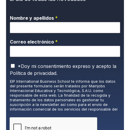
Nombre y apellidos
*
Correo electrónico
*
P
*Doy mi consentimiento expreso y acepto la
o
Política de privacidad.
l
EIP International Business School te informa que los datos
í
del presente formulario serán tratados por Mainjobs
t
Internacional Educativa y Tecnológica, S.A.U. como
i
responsable de esta web. La finalidad de la recogida y
c
tratamiento de los datos personales es gestionar tu
suscripción a la newsletter así como para el envío de
a
información comercial de los servicios del responsable del
d
tratamiento. La legitimación es el consentimiento explícito
e
del/a interesado/a. No se cederán datos a terceros, salvo
P
obligación legal. Podrás ejercer tus derechos de acceso,
rectificación, limitación y supresión de los datos en
r