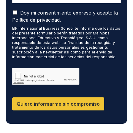
u
i
A
e
Doy mi consentimiento expreso y acepto la
c
r
Política de privacidad.
e
o
EIP International Business School te informa que los datos
p
r
del presente formulario serán tratados por Mainjobs
t
e
Internacional Educativa y Tecnológica, S.A.U. como
o
c
responsable de esta web. La finalidad de la recogida y
q
tratamiento de los datos personales es gestionar tu
i
suscripción a la newsletter así como para el envío de
u
b
información comercial de los servicios del responsable
e
i
del tratamiento. La legitimación es el consentimiento
m
r
explícito del/a interesado/a. No se cederán datos a
i
terceros, salvo obligación legal. Podrás ejercer tus
i
derechos de acceso, rectificación, limitación y supresión
s
n
de los datos en cumplimiento@grupomainjobs.com, así
d
f
como el derecho a presentar una reclamación ante la
a
o
autoridad de control. Puedes consultar la información
t
adicional y detallada sobre Protección de datos en la
r
Política de Privacidad que encontrarás en nuestra página
o
m
Quiero informarme sin compromiso
web.
s
a
p
c
e
i
r
ó
s
n