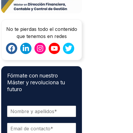
No te pierdas todo el contenido
que tenemos en redes
Fórmate con nuestro
Máster y revoluciona tu
futuro
N
o
m
C
b
o
r