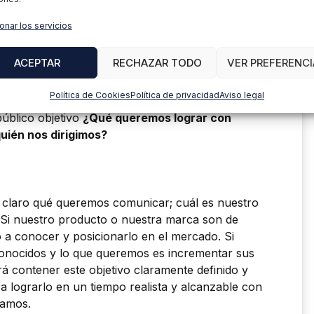
hay varios pasos que debemos dar y que son
 de marketing sea realista y alcanzable.
onar los servicios
stro producto, ver cuáles son nuestras
 nuestra competencia y definir exhaustivamente
ACEPTAR
RECHAZAR TODO
VER PREFERENCI
ivos.
Política de Cookies
Política de privacidad
Aviso legal
finir nuestro plan de marketing y que debemos
público objetivo
¿Qué queremos lograr con
uién nos dirigimos?
claro qué queremos comunicar; cuál es nuestro
 Si nuestro producto o nuestra marca son de
 a conocer y posicionarlo en el mercado. Si
onocidos y lo que queremos es incrementar sus
á contener este objetivo claramente definido y
a lograrlo en un tiempo realista y alcanzable con
gamos.