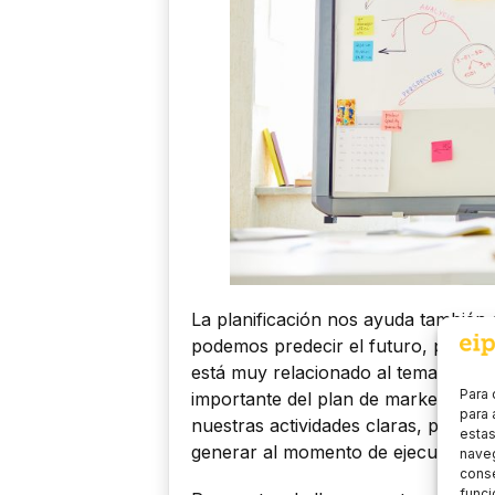
La planificación nos ayuda también 
podemos predecir el futuro, podemo
está muy relacionado al tema del con
Para 
importante del plan de marketing y
para 
nuestras actividades claras, podam
estas
generar al momento de ejecutarlas 
naveg
conse
funci