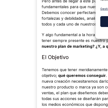
Pero antes de llegar a este punto 
fundamentales para que nuestro plan
Gesti
Debemos conocer perfectamente nue
fortalezas y debilidades, analizar a
todos y cada uno de nuestros objet
Y algo fundamental a la hora de de
tener siempre presente es nuestro 
nuestro plan de marketing? ¿Y, a q
El Objetivo
Tenemos que tener meridianamente 
objetivo;
qué queremos conseguir
.
nueva creación necesitaremos darlo
nuestro producto o marca ya son c
ventas, el plan que diseñemos deber
todas sus acciones se diseñarán par
los medios económicos que dispon