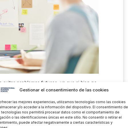
a evitar problemas futuros, ya que si bien no
s crear planes de contingencia. Este concepto
Gestionar el consentimiento de las cookies
trol. El
plan de contingencia
es una parte muy
ofrecer las mejores experiencias, utilizamos tecnologías como las cookies
a que nos ayuda a que, una vez que tenemos
almacenar y/o acceder a la información del dispositivo. El consentimiento de
os pensar en los contratiempos que se pudieran
 tecnologías nos permitirá procesar datos como el comportamiento de
y saber cómo resolverlas.
ación o las identificaciones únicas en este sitio. No consentir o retirar el
ntimiento, puede afectar negativamente a ciertas características y
ones.