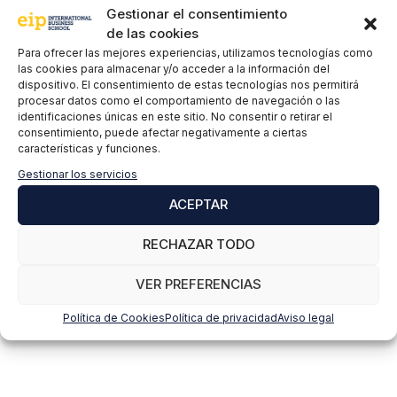
Su aplicabilidad se extiende a sectores como la
salud, la
Gestionar el consentimiento
educación, las finanzas y el entretenimiento
, donde está
de las cookies
generando
innovaciones
significativas. Gracias a su
Para ofrecer las mejores experiencias, utilizamos tecnologías como
creciente adopción
y su capacidad para mejorar la eficiencia
las cookies para almacenar y/o acceder a la información del
dispositivo. El consentimiento de estas tecnologías nos permitirá
y la toma de decisiones, la inteligencia artificial es una de las
procesar datos como el comportamiento de navegación o las
tecnologías más demandadas
en el mercado laboral actual.
identificaciones únicas en este sitio. No consentir o retirar el
consentimiento, puede afectar negativamente a ciertas
características y funciones.
Ingeniero/Científico de Machine Learning.
Gestionar los servicios
ACEPTAR
Ingeniero de Deep Learning
RECHAZAR TODO
Gerente de Proyecto de IA
VER PREFERENCIAS
Política de Cookies
Política de privacidad
Aviso legal
y muchos más…