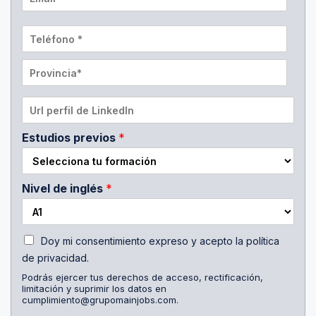
m
r
a
e
T
i
y
e
l
a
l
*
P
p
é
r
e
f
o
l
o
P
v
l
n
e
i
i
o
r
n
Estudios previos
*
d
*
f
c
o
i
i
s
l
a
*
d
Nivel de inglés
*
*
e
L
i
A
Doy mi consentimiento expreso y acepto la política
n
c
k
de privacidad.
e
e
Podrás ejercer tus derechos de acceso, rectificación,
p
d
limitación y suprimir los datos en
t
I
cumplimiento@grupomainjobs.com.
o
n