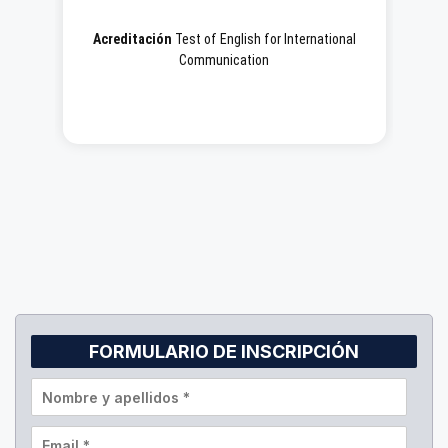
Acreditación
Test of English for International
Cer
Communication
Z)
FORMULARIO DE INSCRIPCIÓN
N
o
m
E
b