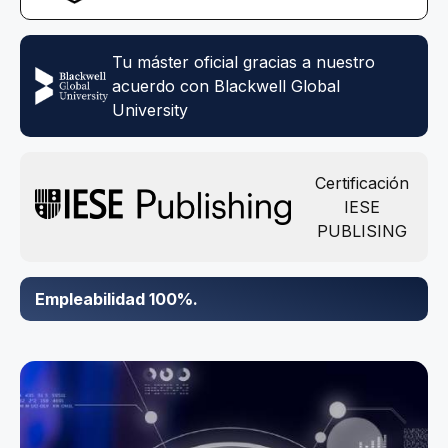
Tu máster oficial gracias a nuestro
acuerdo con Blackwell Global
University
Certificación
IESE
PUBLISING
Empleabilidad 100%.