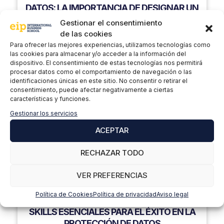
DATOS: LA IMPORTANCIA DE DESIGNAR UN
REPRESENTANTE PARA ENTIDADES FUERA
Gestionar el consentimiento
DE LA UE/EEE
de las cookies
Para ofrecer las mejores experiencias, utilizamos tecnologías como
Ponente:
Soraya Garrán
las cookies para almacenar y/o acceder a la información del
dispositivo. El consentimiento de estas tecnologías nos permitirá
+ INFORMACIÓN
procesar datos como el comportamiento de navegación o las
identificaciones únicas en este sitio. No consentir o retirar el
consentimiento, puede afectar negativamente a ciertas
características y funciones.
17
Gestionar los servicios
sep 2024
ACEPTAR
19:00h
RECHAZAR TODO
AUDITORÍA/CYBER COMPLIANCE
VER PREFERENCIAS
EIP TALK COMPLIANCE Y PROTECCIÓN DE
Política de Cookies
Política de privacidad
Aviso legal
DATOS – ANATOMÍA DE UN DPD: LAS SOFT
SKILLS ESENCIALES PARA EL ÉXITO EN LA
PROTECCIÓN DE DATOS