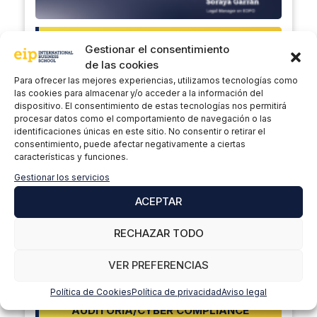
AUDITORÍA/CYBER COMPLIANCE
Gestionar el consentimiento
EIP TALK COMPLIANCE Y PROTECCIÓN DE
de las cookies
DATOS: LA IMPORTANCIA DE DESIGNAR UN
Para ofrecer las mejores experiencias, utilizamos tecnologías como
REPRESENTANTE PARA ENTIDADES FUERA
las cookies para almacenar y/o acceder a la información del
dispositivo. El consentimiento de estas tecnologías nos permitirá
DE LA UE/EEE
procesar datos como el comportamiento de navegación o las
identificaciones únicas en este sitio. No consentir o retirar el
Ponente:
Soraya Garrán
consentimiento, puede afectar negativamente a ciertas
características y funciones.
+ INFORMACIÓN
Gestionar los servicios
ACEPTAR
18
RECHAZAR TODO
sep 2024
18:00h
VER PREFERENCIAS
Política de Cookies
Política de privacidad
Aviso legal
AUDITORÍA/CYBER COMPLIANCE