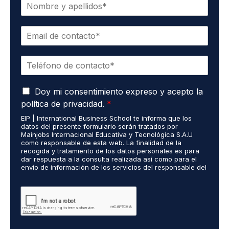
N
o
m
C
b
o
r
r
e
T
r
*
e
e
l
o
A
é
Doy mi consentimiento expreso y acepto la
e
c
f
l
política de privacidad.
*
u
o
e
EIP | International Business School te informa que los
e
n
c
datos del presente formulario serán tratados por
r
o
t
Mainjobs Internacional Educativa y Tecnológica S.A.U
d
*
r
como responsable de esta web. La finalidad de la
o
recogida y tratamiento de los datos personales es para
ó
dar respuesta a la consulta realizada así como para el
R
n
envío de información de los servicios del responsable del
G
i
tratamiento. La legitimación es el consentimiento del
P
c
interés. Podrás ejercer tus derechos de acceso,
D
rectificación, limitación y suprimir los datos en
o
cumplimiento@grupomainjobs.com así como el derecho a
*
*
presentar una reclamación ante la autoridad de control.
Puedes consultar la información adicional y detallada
sobre Protección de datos en la Política de Privacidad