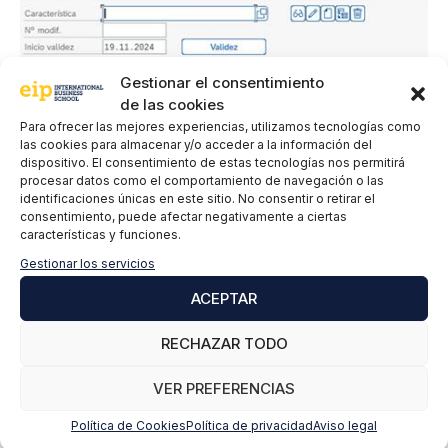
Gestionar el consentimiento
de las cookies
Para ofrecer las mejores experiencias, utilizamos tecnologías como
las cookies para almacenar y/o acceder a la información del
dispositivo. El consentimiento de estas tecnologías nos permitirá
procesar datos como el comportamiento de navegación o las
identificaciones únicas en este sitio. No consentir o retirar el
consentimiento, puede afectar negativamente a ciertas
características y funciones.
Gestionar los servicios
ACEPTAR
RECHAZAR TODO
Ocurre lo mismo que en la clase como tal, una vez la
VER PREFERENCIAS
tenemos ya asignada, se puede ir modificando status,
Política de Cookies
Política de privacidad
Aviso legal
de librado, bloqueado… Tenemos otro menú con los