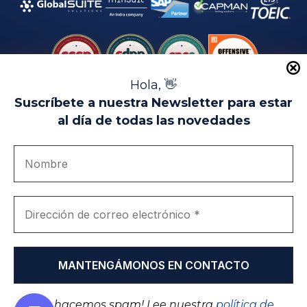
Hola, 👋
Suscríbete a nuestra Newsletter para estar
al día de todas las novedades
Aviso Legal
Uso de Cookies
Política de Privacidad
Política de Calidad
Canal de denuncias
Únete a nosotros
Portal de transparencia
EIP Campus Universitario Teatinos - Málaga - España
© EIP | International Business School 2010-2026
Marca registrada en la OEPM. Nº 3.735.191
¡No hacemos spam! Lee nuestra
política de