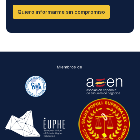
que encontrarás en nuestra página web
Quiero informarme sin compromiso
Miembros de