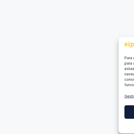
Para 
para 
estas
naveg
conse
funci
Gesti